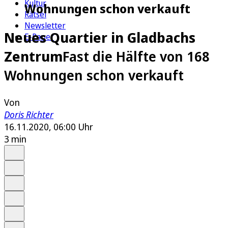
Kultur
Wohnungen schon verkauft
Rätsel
Newsletter
Neues Quartier in Gladbachs
E-Paper
Zentrum
Fast die Hälfte von 168
Wohnungen schon verkauft
Von
Doris Richter
16.11.2020, 06:00 Uhr
3 min
Auf Google bevorzugen
Anhören
Schrift
Merken
Drucken
Teilen