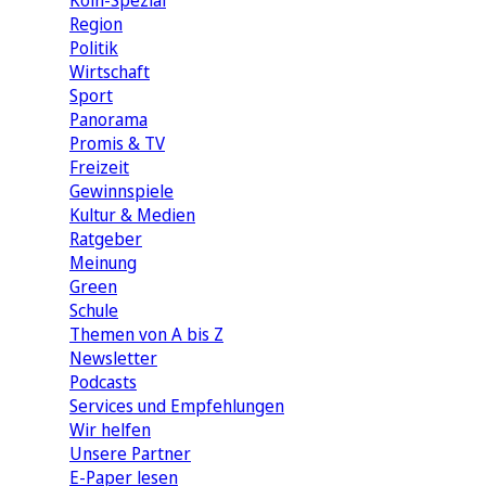
Köln-Spezial
Region
Politik
Wirtschaft
Sport
Panorama
Promis & TV
Freizeit
Gewinnspiele
Kultur & Medien
Ratgeber
Meinung
Green
Schule
Themen von A bis Z
Newsletter
Podcasts
Services und Empfehlungen
Wir helfen
Unsere Partner
E-Paper lesen