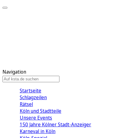
Mein KStA
Meine Artikel
Meine Region
Meine Newsletter
Mein KStA PLUS
Mein E-Paper
Navigation
Startseite
Schlagzeilen
Rätsel
Köln und Stadtteile
Unsere Events
150 Jahre Kölner Stadt-Anzeiger
Karneval in Köln