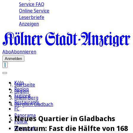
Service FAQ
Online Service
Leserbriefe
Anzeigen
Abo
Abonnieren
Anmelden
Köln
Startseite
Region
Region
Freizeit
Rhein-Berg
Restaurants
Bergisch Gladbach
FC
Panorama
Neues Quartier in Gladbachs
Politik
Zentrum: Fast die Hälfte von 168
Wirtschaft