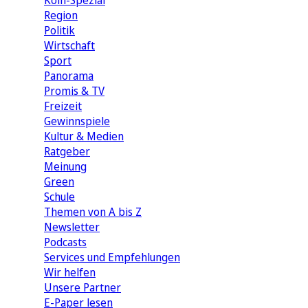
Köln-Spezial
Region
Politik
Wirtschaft
Sport
Panorama
Promis & TV
Freizeit
Gewinnspiele
Kultur & Medien
Ratgeber
Meinung
Green
Schule
Themen von A bis Z
Newsletter
Podcasts
Services und Empfehlungen
Wir helfen
Unsere Partner
E-Paper lesen