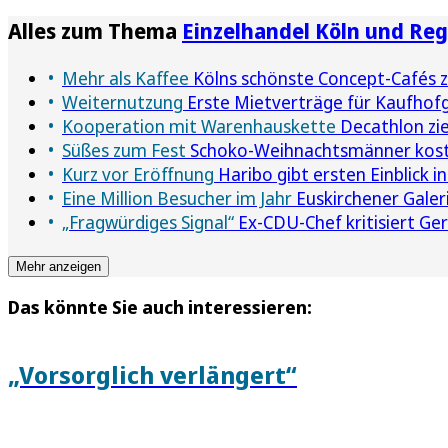
Alles zum Thema
Einzelhandel Köln und Reg
Mehr als Kaffee
Kölns schönste Concept-Cafés
Weiternutzung
Erste Mietverträge für Kaufhofg
Kooperation mit Warenhauskette
Decathlon zieh
Süßes zum Fest
Schoko-Weihnachtsmänner koste
Kurz vor Eröffnung
Haribo gibt ersten Einblick 
Eine Million Besucher im Jahr
Euskirchener Galeri
„Fragwürdiges Signal“
Ex-CDU-Chef kritisiert Ger
Mehr anzeigen
Das könnte Sie auch interessieren:
„Vorsorglich verlängert“