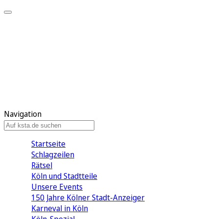
Mein KStA
Meine Artikel
Meine Region
Meine Newsletter
Mein KStA PLUS
Mein E-Paper
Navigation
Startseite
Schlagzeilen
Rätsel
Köln und Stadtteile
Unsere Events
150 Jahre Kölner Stadt-Anzeiger
Karneval in Köln