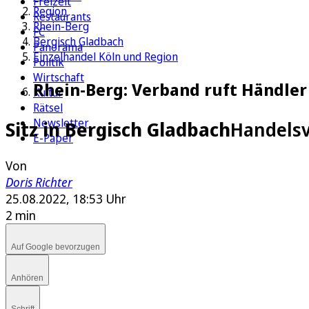
Freizeit
Region
Restaurants
Rhein-Berg
FC
Bergisch Gladbach
Panorama
Einzelhandel Köln und Region
Politik
Wirtschaft
Rhein-Berg: Verband ruft Händle
Kultur
Rätsel
Newsletter
Sitz in Bergisch Gladbach
Handelsv
E-Paper
Von
Doris Richter
25.08.2022, 18:53 Uhr
2 min
Auf Google bevorzugen
Anhören