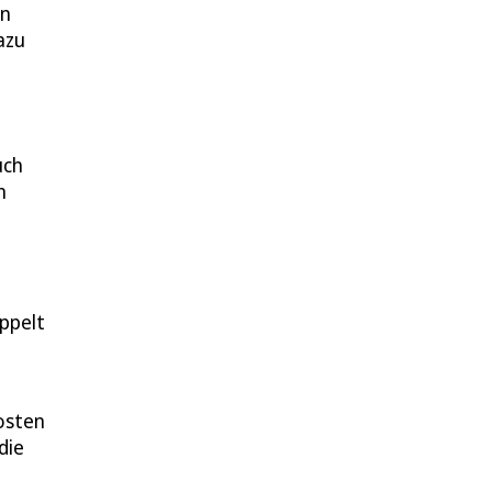
en
azu
uch
n
ppelt
osten
die