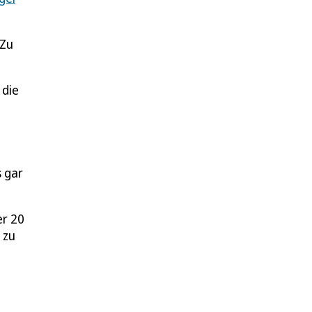
 Zu
 die
s gar
er 20
 zu