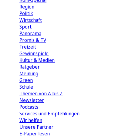
Köln-Spezial
Region
Politik
Wirtschaft
Sport
Panorama
Promis & TV
Freizeit
Gewinnspiele
Kultur & Medien
Ratgeber
Meinung
Green
Schule
Themen von A bis Z
Newsletter
Podcasts
Services und Empfehlungen
Wir helfen
Unsere Partner
E-Paper lesen