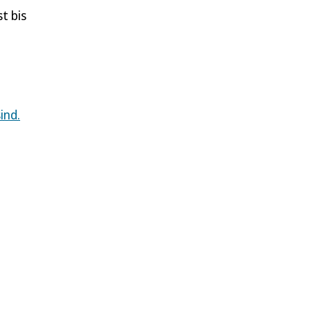
t bis
ind.