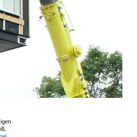
tigen
iß,
gel