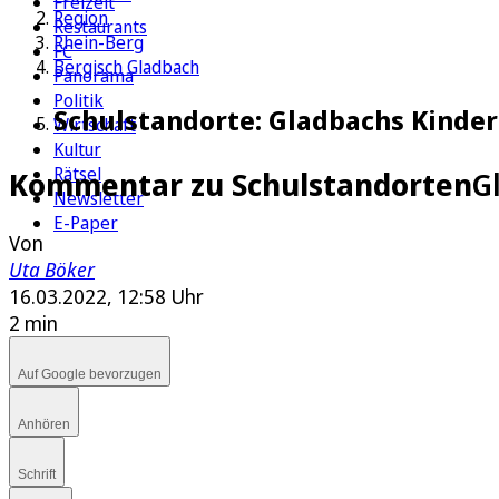
Freizeit
Region
Restaurants
Rhein-Berg
FC
Bergisch Gladbach
Panorama
Politik
Schulstandorte: Gladbachs Kinder
Wirtschaft
Kultur
Rätsel
Kommentar zu Schulstandorten
G
Newsletter
E-Paper
Von
Uta Böker
16.03.2022, 12:58 Uhr
2 min
Auf Google bevorzugen
Anhören
Schrift