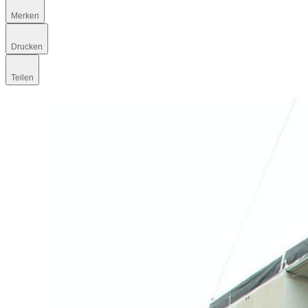
Merken
Drucken
Teilen