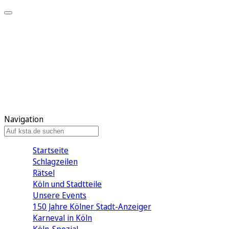
Mein KStA
Meine Artikel
Meine Region
Meine Newsletter
Mein KStA PLUS
Mein E-Paper
Navigation
Startseite
Schlagzeilen
Rätsel
Köln und Stadtteile
Unsere Events
150 Jahre Kölner Stadt-Anzeiger
Karneval in Köln