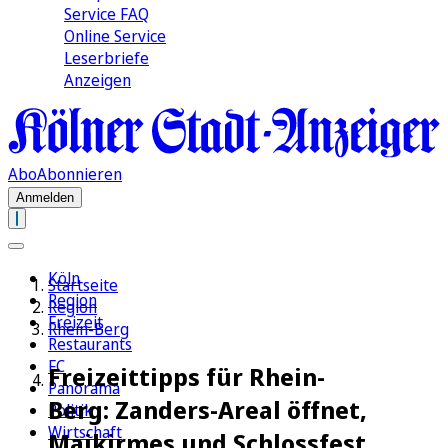
Service FAQ
Online Service
Leserbriefe
Anzeigen
Abo
Abonnieren
Anmelden
Köln
Startseite
Region
Region
Freizeit
Rhein-Berg
Restaurants
FC
Freizeittipps für Rhein-
Panorama
Berg: Zanders-Areal öffnet,
Politik
Wirtschaft
Maikirmes und Schlossfest