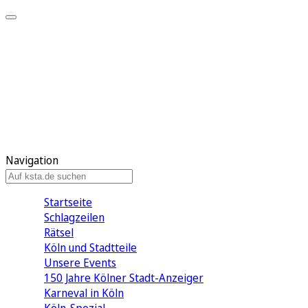
Mein KStA
Meine Artikel
Meine Region
Meine Newsletter
Mein KStA PLUS
Mein E-Paper
Navigation
Startseite
Schlagzeilen
Rätsel
Köln und Stadtteile
Unsere Events
150 Jahre Kölner Stadt-Anzeiger
Karneval in Köln