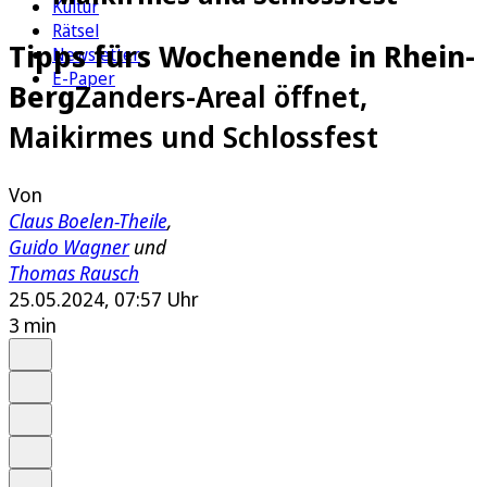
Kultur
Rätsel
Tipps fürs Wochenende in Rhein-
Newsletter
E-Paper
Berg
Zanders-Areal öffnet,
Maikirmes und Schlossfest
Von
Claus Boelen-Theile
,
Guido Wagner
und
Thomas Rausch
25.05.2024, 07:57 Uhr
3 min
Auf Google bevorzugen
Anhören
Schrift
Merken
Drucken