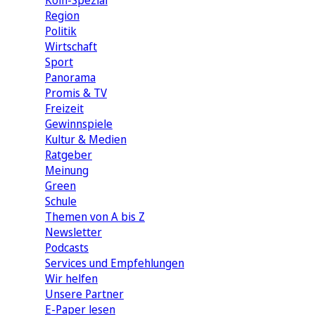
Köln-Spezial
Region
Politik
Wirtschaft
Sport
Panorama
Promis & TV
Freizeit
Gewinnspiele
Kultur & Medien
Ratgeber
Meinung
Green
Schule
Themen von A bis Z
Newsletter
Podcasts
Services und Empfehlungen
Wir helfen
Unsere Partner
E-Paper lesen