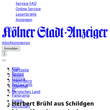
Service FAQ
Online Service
Leserbriefe
Anzeigen
Abo
Abonnieren
Anmelden
Köln
Startseite
Region
Region
Freizeit
Rhein-Berg
Restaurants
Odenthal
FC
Bergisches Land
Panorama
Politik
Herbert Brühl aus Schildgen
Wirtschaft