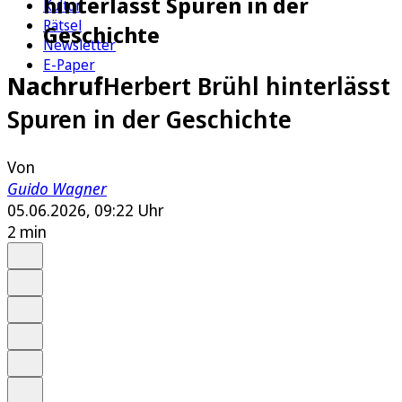
hinterlässt Spuren in der
Kultur
Rätsel
Geschichte
Newsletter
E-Paper
Nachruf
Herbert Brühl hinterlässt
Spuren in der Geschichte
Von
Guido Wagner
05.06.2026, 09:22 Uhr
2 min
Auf Google bevorzugen
Anhören
Schrift
Merken
Drucken
Teilen