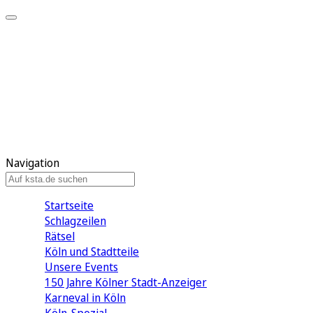
Mein KStA
Meine Artikel
Meine Region
Meine Newsletter
Mein KStA PLUS
Mein E-Paper
Navigation
Startseite
Schlagzeilen
Rätsel
Köln und Stadtteile
Unsere Events
150 Jahre Kölner Stadt-Anzeiger
Karneval in Köln