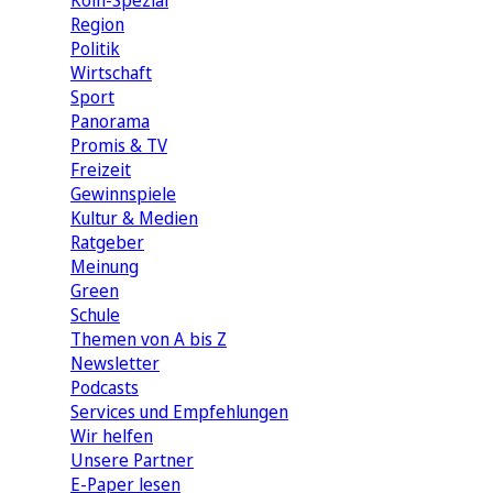
Köln-Spezial
Region
Politik
Wirtschaft
Sport
Panorama
Promis & TV
Freizeit
Gewinnspiele
Kultur & Medien
Ratgeber
Meinung
Green
Schule
Themen von A bis Z
Newsletter
Podcasts
Services und Empfehlungen
Wir helfen
Unsere Partner
E-Paper lesen