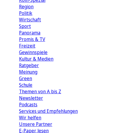
Köln-Spezial
Region
Politik
Wirtschaft
Sport
Panorama
Promis & TV
Freizeit
Gewinnspiele
Kultur & Medien
Ratgeber
Meinung
Green
Schule
Themen von A bis Z
Newsletter
Podcasts
Services und Empfehlungen
Wir helfen
Unsere Partner
E-Paper lesen