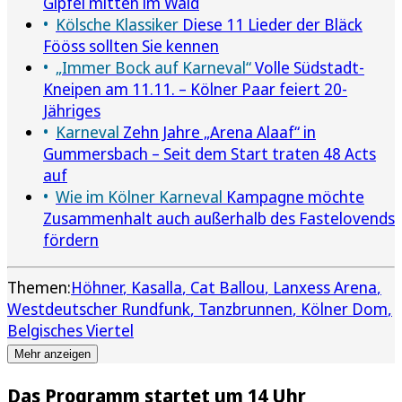
Gipfel mitten im Wald
Kölsche Klassiker
Diese 11 Lieder der Bläck
Fööss sollten Sie kennen
„Immer Bock auf Karneval“
Volle Südstadt-
Kneipen am 11.11. – Kölner Paar feiert 20-
Jähriges
Karneval
Zehn Jahre „Arena Alaaf“ in
Gummersbach – Seit dem Start traten 48 Acts
auf
Wie im Kölner Karneval
Kampagne möchte
Zusammenhalt auch außerhalb des Fastelovends
fördern
Themen:
Höhner
Kasalla
Cat Ballou
Lanxess Arena
Westdeutscher Rundfunk
Tanzbrunnen
Kölner Dom
Belgisches Viertel
Mehr anzeigen
Das Programm startet um 14 Uhr