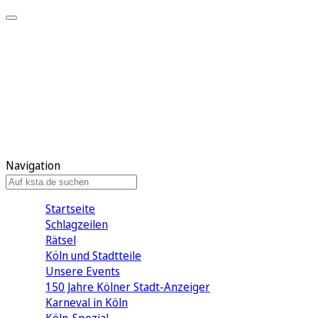
Mein KStA
Meine Artikel
Meine Region
Meine Newsletter
Mein KStA PLUS
Mein E-Paper
Navigation
Startseite
Schlagzeilen
Rätsel
Köln und Stadtteile
Unsere Events
150 Jahre Kölner Stadt-Anzeiger
Karneval in Köln