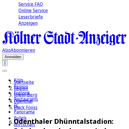
Service FAQ
Online Service
Leserbriefe
Anzeigen
Abo
Abonnieren
Anmelden
Köln
Startseite
Region
Region
Freizeit
Rhein-Berg
Restaurants
Odenthal
FC
Bläck Fööss
Panorama
Politik
Odenthaler Dhünntalstadion:
Wirtschaft