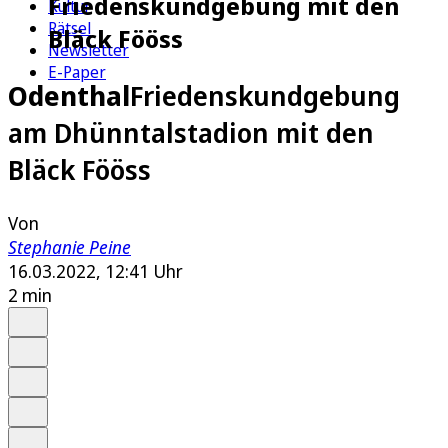
Friedenskundgebung mit den
Kultur
Rätsel
Bläck Fööss
Newsletter
E-Paper
Odenthal
Friedenskundgebung
am Dhünntalstadion mit den
Bläck Fööss
Von
Stephanie Peine
16.03.2022, 12:41 Uhr
2 min
Auf Google bevorzugen
Anhören
Schrift
Merken
Drucken