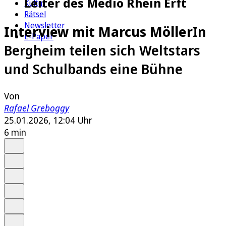
Leiter des Medio Rhein Erft
Kultur
Rätsel
Newsletter
Interview mit Marcus Möller
In
E-Paper
Bergheim teilen sich Weltstars
und Schulbands eine Bühne
Von
Rafael Greboggy
25.01.2026, 12:04 Uhr
6 min
Auf Google bevorzugen
Anhören
Schrift
Merken
Drucken
Teilen