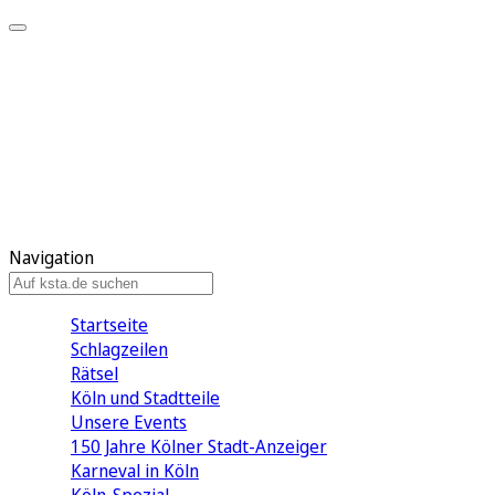
Mein KStA
Meine Artikel
Meine Region
Meine Newsletter
Mein KStA PLUS
Mein E-Paper
Navigation
Startseite
Schlagzeilen
Rätsel
Köln und Stadtteile
Unsere Events
150 Jahre Kölner Stadt-Anzeiger
Karneval in Köln