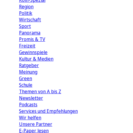
Köln-Spezial
Region
Politik
Wirtschaft
Sport
Panorama
Promis & TV
Freizeit
Gewinnspiele
Kultur & Medien
Ratgeber
Meinung
Green
Schule
Themen von A bis Z
Newsletter
Podcasts
Services und Empfehlungen
Wir helfen
Unsere Partner
E-Paper lesen