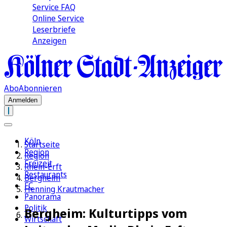
Service FAQ
Online Service
Leserbriefe
Anzeigen
Abo
Abonnieren
Anmelden
Köln
Startseite
Region
Region
Freizeit
Rhein-Erft
Restaurants
Bergheim
FC
Henning Krautmacher
Panorama
Politik
Bergheim: Kulturtipps vom
Wirtschaft