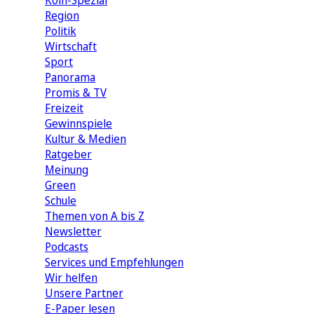
Köln-Spezial
Region
Politik
Wirtschaft
Sport
Panorama
Promis & TV
Freizeit
Gewinnspiele
Kultur & Medien
Ratgeber
Meinung
Green
Schule
Themen von A bis Z
Newsletter
Podcasts
Services und Empfehlungen
Wir helfen
Unsere Partner
E-Paper lesen