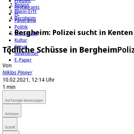
Freizeit
Region
Restaurants
Rhein-Erft
FC
Bergheim
Panorama
Politik
Bergheim: Polizei sucht in Kente
Wirtschaft
Kultur
Rätsel
Tödliche Schüsse in Bergheim
Poli
Newsletter
E-Paper
Von
Niklas Pinner
10.02.2021, 12:14 Uhr
1 min
Auf Google bevorzugen
Anhören
Schrift