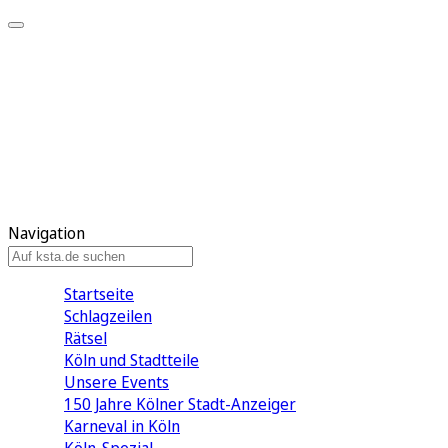
Mein KStA
Meine Artikel
Meine Region
Meine Newsletter
Mein KStA PLUS
Mein E-Paper
Navigation
Startseite
Schlagzeilen
Rätsel
Köln und Stadtteile
Unsere Events
150 Jahre Kölner Stadt-Anzeiger
Karneval in Köln