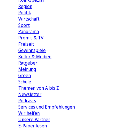
Köln-Spezial
Region
Politik
Wirtschaft
Sport
Panorama
Promis & TV
Freizeit
Gewinnspiele
Kultur & Medien
Ratgeber
Meinung
Green
Schule
Themen von A bis Z
Newsletter
Podcasts
Services und Empfehlungen
Wir helfen
Unsere Partner
E-Paper lesen