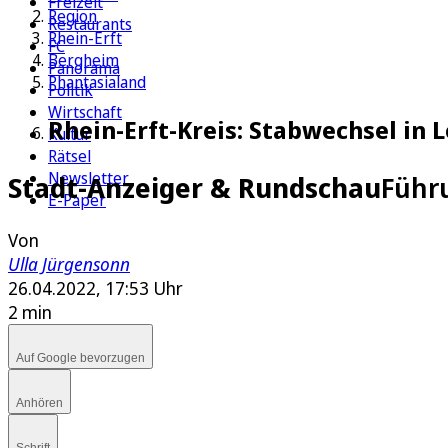
Freizeit
Region
Restaurants
Rhein-Erft
FC
Bergheim
Panorama
Phantasialand
Politik
Wirtschaft
Rhein-Erft-Kreis: Stabwechsel in L
Kultur
Rätsel
Newsletter
Stadt-Anzeiger & Rundschau
Führu
E-Paper
Von
Ulla Jürgensonn
26.04.2022, 17:53 Uhr
2 min
Auf Google bevorzugen
Anhören