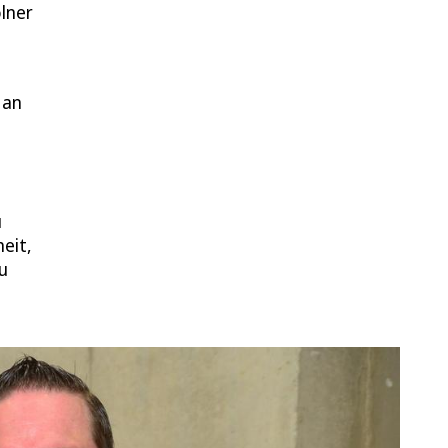
ölner
 an
u
eit,
u