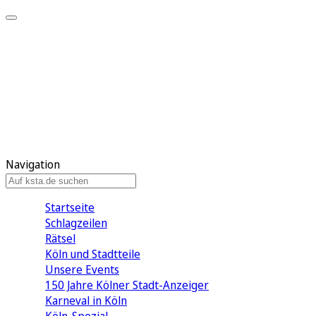
Mein KStA
Meine Artikel
Meine Region
Meine Newsletter
Mein KStA PLUS
Mein E-Paper
Navigation
Startseite
Schlagzeilen
Rätsel
Köln und Stadtteile
Unsere Events
150 Jahre Kölner Stadt-Anzeiger
Karneval in Köln