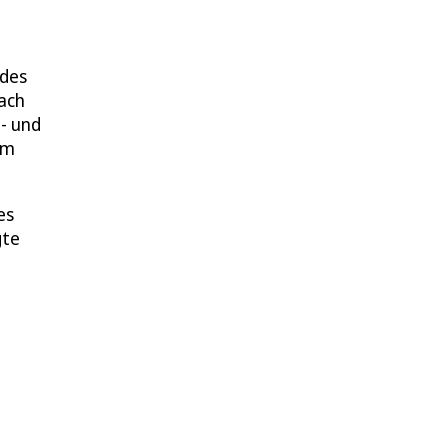
 des
ach
- und
em
es
gte