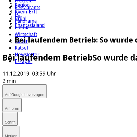
Freizeit
Region
Restaurants
Rhein-Erft
FC
Brühl
Panorama
Phantasialand
Politik
Wirtschaft
Bei laufendem Betrieb: So wurde 
Kultur
Rätsel
Newsletter
Bei laufendem Betrieb
So wurde d
E-Paper
11.12.2019, 03:59 Uhr
2 min
Auf Google bevorzugen
Anhören
Schrift
Merken