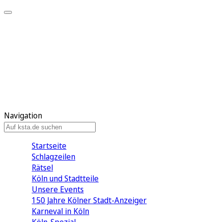
Mein KStA
Meine Artikel
Meine Region
Meine Newsletter
Mein KStA PLUS
Mein E-Paper
Navigation
Startseite
Schlagzeilen
Rätsel
Köln und Stadtteile
Unsere Events
150 Jahre Kölner Stadt-Anzeiger
Karneval in Köln