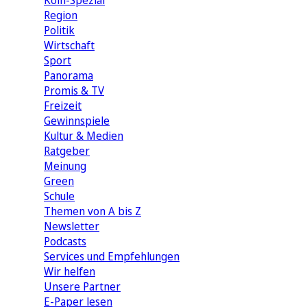
Köln-Spezial
Region
Politik
Wirtschaft
Sport
Panorama
Promis & TV
Freizeit
Gewinnspiele
Kultur & Medien
Ratgeber
Meinung
Green
Schule
Themen von A bis Z
Newsletter
Podcasts
Services und Empfehlungen
Wir helfen
Unsere Partner
E-Paper lesen