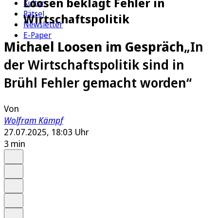
Loosen beklagt Fehler in
Kultur
Rätsel
Wirtschaftspolitik
Newsletter
E-Paper
Michael Loosen im Gespräch
„In
der Wirtschaftspolitik sind in
Brühl Fehler gemacht worden“
Von
Wolfram Kämpf
27.07.2025, 18:03 Uhr
3 min
Auf Google bevorzugen
Anhören
Schrift
Merken
Drucken