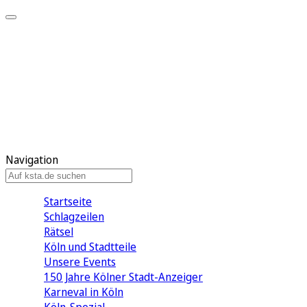
Mein KStA
Meine Artikel
Meine Region
Meine Newsletter
Mein KStA PLUS
Mein E-Paper
Navigation
Startseite
Schlagzeilen
Rätsel
Köln und Stadtteile
Unsere Events
150 Jahre Kölner Stadt-Anzeiger
Karneval in Köln