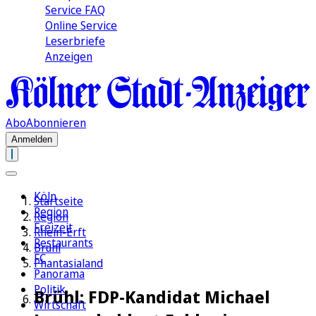
Service FAQ
Online Service
Leserbriefe
Anzeigen
Abo
Abonnieren
Anmelden
Köln
Startseite
Region
Region
Freizeit
Rhein-Erft
Restaurants
Brühl
FC
Phantasialand
Panorama
Politik
Brühl: FDP-Kandidat Michael
Wirtschaft