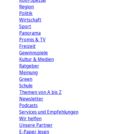
Köln-Spezial
Region
Politik
Wirtschaft
Sport
Panorama
Promis & TV
Freizeit
Gewinnspiele
Kultur & Medien
Ratgeber
Meinung
Green
Schule
Themen von A bis Z
Newsletter
Podcasts
Services und Empfehlungen
Wir helfen
Unsere Partner
E-Paper lesen