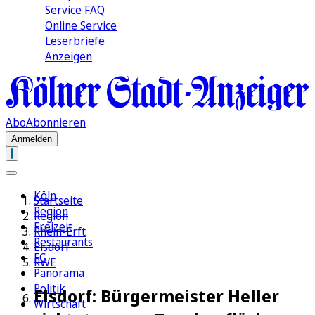
Service FAQ
Online Service
Leserbriefe
Anzeigen
Abo
Abonnieren
Anmelden
Köln
Startseite
Region
Region
Freizeit
Rhein-Erft
Restaurants
Elsdorf
FC
RWE
Panorama
Politik
Elsdorf: Bürgermeister Heller
Wirtschaft