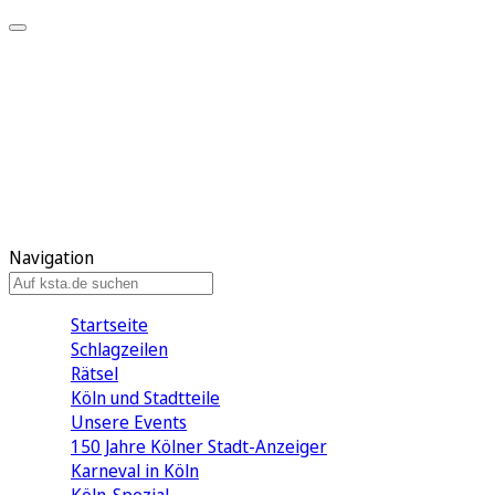
Mein KStA
Meine Artikel
Meine Region
Meine Newsletter
Mein KStA PLUS
Mein E-Paper
Navigation
Startseite
Schlagzeilen
Rätsel
Köln und Stadtteile
Unsere Events
150 Jahre Kölner Stadt-Anzeiger
Karneval in Köln