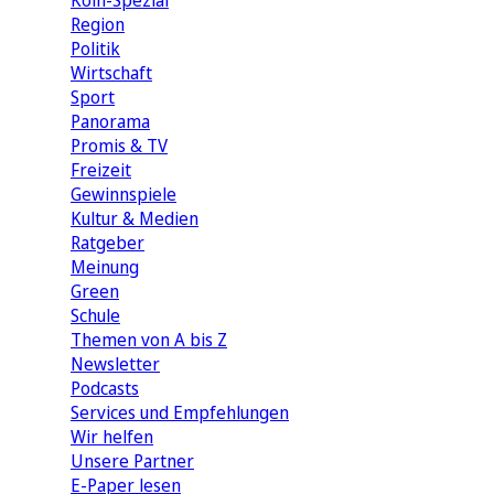
Köln-Spezial
Region
Politik
Wirtschaft
Sport
Panorama
Promis & TV
Freizeit
Gewinnspiele
Kultur & Medien
Ratgeber
Meinung
Green
Schule
Themen von A bis Z
Newsletter
Podcasts
Services und Empfehlungen
Wir helfen
Unsere Partner
E-Paper lesen