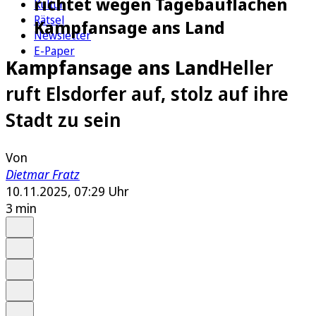
richtet wegen Tagebauflächen
Kultur
Rätsel
Kampfansage ans Land
Newsletter
E-Paper
Kampfansage ans Land
Heller
ruft Elsdorfer auf, stolz auf ihre
Stadt zu sein
Von
Dietmar Fratz
10.11.2025, 07:29 Uhr
3 min
Auf Google bevorzugen
Anhören
Schrift
Merken
Drucken