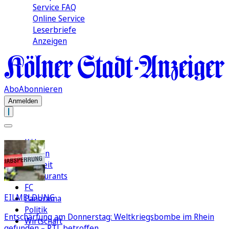
Service FAQ
Online Service
Leserbriefe
Anzeigen
Abo
Abonnieren
Anmelden
Köln
Region
Freizeit
Restaurants
FC
EILMELDUNG
Panorama
Politik
Entschärfung am Donnerstag: Weltkriegsbombe im Rhein
Wirtschaft
gefunden – RTL betroffen