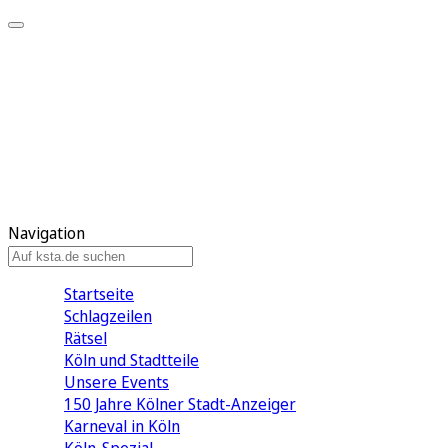
Mein KStA
Meine Artikel
Meine Region
Meine Newsletter
Mein KStA PLUS
Mein E-Paper
Navigation
Startseite
Schlagzeilen
Rätsel
Köln und Stadtteile
Unsere Events
150 Jahre Kölner Stadt-Anzeiger
Karneval in Köln