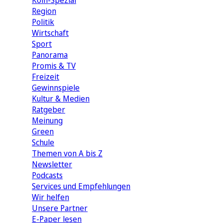
Köln-Spezial
Region
Politik
Wirtschaft
Sport
Panorama
Promis & TV
Freizeit
Gewinnspiele
Kultur & Medien
Ratgeber
Meinung
Green
Schule
Themen von A bis Z
Newsletter
Podcasts
Services und Empfehlungen
Wir helfen
Unsere Partner
E-Paper lesen