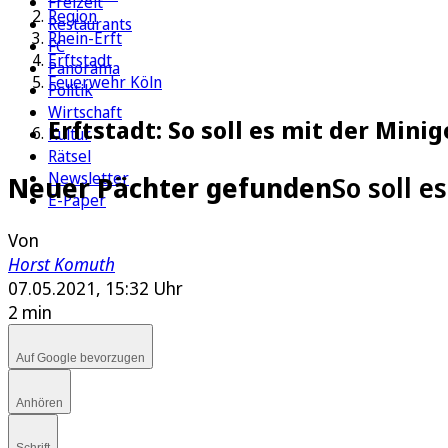
Freizeit
Region
Restaurants
Rhein-Erft
FC
Erftstadt
Panorama
Feuerwehr Köln
Politik
Wirtschaft
Erftstadt: So soll es mit der Mini
Kultur
Rätsel
Newsletter
Neuer Pächter gefunden
So soll e
E-Paper
Von
Horst Komuth
07.05.2021, 15:32 Uhr
2 min
Auf Google bevorzugen
Anhören