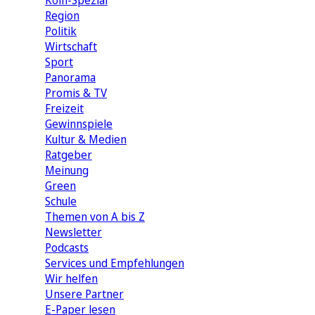
Köln-Spezial
Region
Politik
Wirtschaft
Sport
Panorama
Promis & TV
Freizeit
Gewinnspiele
Kultur & Medien
Ratgeber
Meinung
Green
Schule
Themen von A bis Z
Newsletter
Podcasts
Services und Empfehlungen
Wir helfen
Unsere Partner
E-Paper lesen