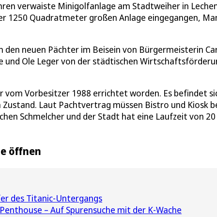
ahren verwaiste Minigolfanlage am Stadtweiher in Leche
der 1250 Quadratmeter großen Anlage eingegangen, Ma
n den neuen Pächter im Beisein von Bürgermeisterin Car
e und Ole Leger von der städtischen Wirtschaftsförderu
vom Vorbesitzer 1988 errichtet worden. Es befindet si
m Zustand. Laut Pachtvertrag müssen Bistro und Kiosk b
schen Schmelcher und der Stadt hat eine Laufzeit von 20
ge öffnen
er des Titanic-Untergangs
 Penthouse – Auf Spurensuche mit der K-Wache