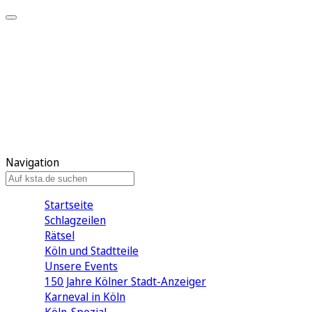
Mein KStA
Meine Artikel
Meine Region
Meine Newsletter
Mein KStA PLUS
Mein E-Paper
Navigation
Startseite
Schlagzeilen
Rätsel
Köln und Stadtteile
Unsere Events
150 Jahre Kölner Stadt-Anzeiger
Karneval in Köln