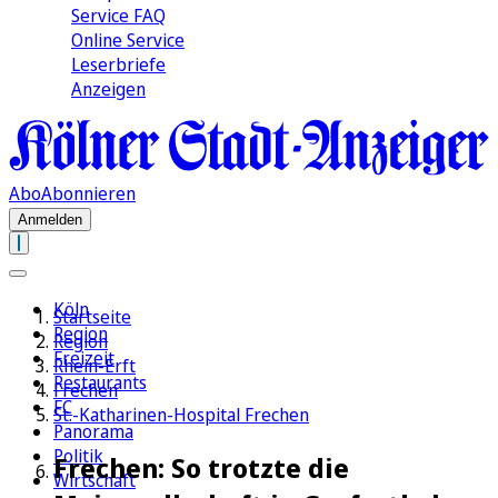
Service FAQ
Online Service
Leserbriefe
Anzeigen
Abo
Abonnieren
Anmelden
Köln
Startseite
Region
Region
Freizeit
Rhein-Erft
Restaurants
Frechen
FC
St.-Katharinen-Hospital Frechen
Panorama
Politik
Frechen: So trotzte die
Wirtschaft