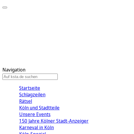
Mein KStA
Meine Artikel
Meine Region
Meine Newsletter
Mein KStA PLUS
Mein E-Paper
Navigation
Startseite
Schlagzeilen
Rätsel
Köln und Stadtteile
Unsere Events
150 Jahre Kölner Stadt-Anzeiger
Karneval in Köln