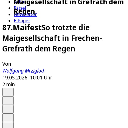
Maigesellschaft in Grefrath dem
Kultur
Rätsel
Regen
Newsletter
E-Paper
87.Maifest
So trotzte die
Maigesellschaft in Frechen-
Grefrath dem Regen
Von
Wolfgang Mrziglod
19.05.2026, 10:01 Uhr
2 min
Auf Google bevorzugen
Anhören
Schrift
Merken
Drucken