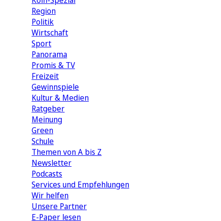
Köln-Spezial
Region
Politik
Wirtschaft
Sport
Panorama
Promis & TV
Freizeit
Gewinnspiele
Kultur & Medien
Ratgeber
Meinung
Green
Schule
Themen von A bis Z
Newsletter
Podcasts
Services und Empfehlungen
Wir helfen
Unsere Partner
E-Paper lesen