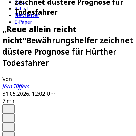
zeichnet düstere Prognose für
Kultur
Rätsel
Todesfahrer
Newsletter
E-Paper
„Reue allein reicht
nicht“
Bewährungshelfer zeichnet
düstere Prognose für Hürther
Todesfahrer
Von
Jörn Tüffers
31.05.2026, 12:02 Uhr
7 min
Auf Google bevorzugen
Anhören
Schrift
Merken