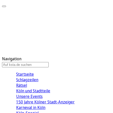
Mein KStA
Meine Artikel
Meine Region
Meine Newsletter
Mein KStA PLUS
Mein E-Paper
Navigation
Startseite
Schlagzeilen
Rätsel
Köln und Stadtteile
Unsere Events
150 Jahre Kölner Stadt-Anzeiger
Karneval in Köln