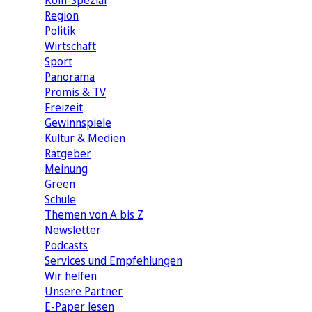
Köln-Spezial
Region
Politik
Wirtschaft
Sport
Panorama
Promis & TV
Freizeit
Gewinnspiele
Kultur & Medien
Ratgeber
Meinung
Green
Schule
Themen von A bis Z
Newsletter
Podcasts
Services und Empfehlungen
Wir helfen
Unsere Partner
E-Paper lesen