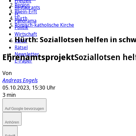
Freizeit
Region
Restaurants
Rhein-Erft
FC
Hürth
Panorama
Römisch-katholische Kirche
Politik
Wirtschaft
Hürth: Soziallotsen helfen in sch
Kultur
Rätsel
Newsletter
Ehrenamtsprojekt
Soziallotsen he
E-Paper
Von
Andreas Engels
05.10.2023, 15:30 Uhr
3 min
Auf Google bevorzugen
Anhören