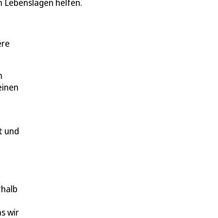
n Lebenslagen helfen.
ere
m
einen
t und
rhalb
s wir