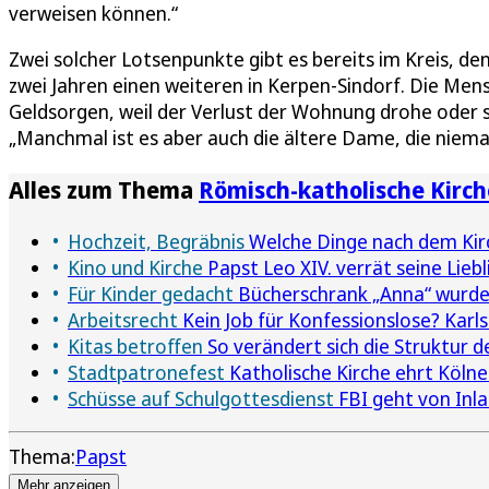
verweisen können.“
Zwei solcher Lotsenpunkte gibt es bereits im Kreis, de
zwei Jahren einen weiteren in Kerpen-Sindorf. Die Me
Geldsorgen, weil der Verlust der Wohnung drohe oder 
„Manchmal ist es aber auch die ältere Dame, die niem
Alles zum Thema
Römisch-katholische Kirch
Hochzeit, Begräbnis
Welche Dinge nach dem Kirc
Kino und Kirche
Papst Leo XIV. verrät seine Liebl
Für Kinder gedacht
Bücherschrank „Anna“ wurde
Arbeitsrecht
Kein Job für Konfessionslose? Karls
Kitas betroffen
So verändert sich die Struktur d
Stadtpatronefest
Katholische Kirche ehrt Kölne
Schüsse auf Schulgottesdienst
FBI geht von Inl
Thema:
Papst
Mehr anzeigen