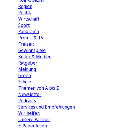
Köln-Spezial
Region
Politik
Wirtschaft
Sport
Panorama
Promis & TV
Freizeit
Gewinnspiele
Kultur & Medien
Ratgeber
Meinung
Green
Schule
Themen von A bis Z
Newsletter
Podcasts
Services und Empfehlungen
Wir helfen
Unsere Partner
E-Paper lesen