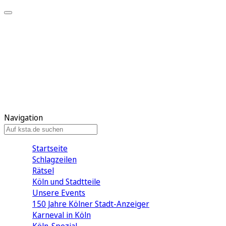
Mein KStA
Meine Artikel
Meine Region
Meine Newsletter
Mein KStA PLUS
Mein E-Paper
Navigation
Startseite
Schlagzeilen
Rätsel
Köln und Stadtteile
Unsere Events
150 Jahre Kölner Stadt-Anzeiger
Karneval in Köln