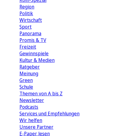
Köln-Spezial
Region
Politik
Wirtschaft
Sport
Panorama
Promis & TV
Freizeit
Gewinnspiele
Kultur & Medien
Ratgeber
Meinung
Green
Schule
Themen von A bis Z
Newsletter
Podcasts
Services und Empfehlungen
Wir helfen
Unsere Partner
E-Paper lesen