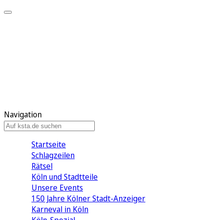
Mein KStA
Meine Artikel
Meine Region
Meine Newsletter
Mein KStA PLUS
Mein E-Paper
Navigation
Startseite
Schlagzeilen
Rätsel
Köln und Stadtteile
Unsere Events
150 Jahre Kölner Stadt-Anzeiger
Karneval in Köln