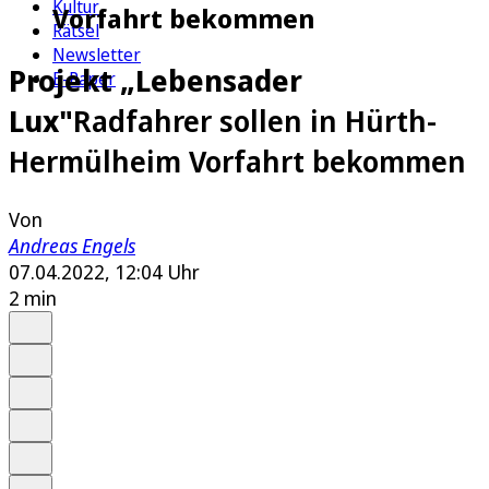
Kultur
Vorfahrt bekommen
Rätsel
Newsletter
Projekt „Lebensader
E-Paper
Lux"
Radfahrer sollen in Hürth-
Hermülheim Vorfahrt bekommen
Von
Andreas Engels
07.04.2022, 12:04 Uhr
2 min
Auf Google bevorzugen
Anhören
Schrift
Merken
Drucken
Teilen