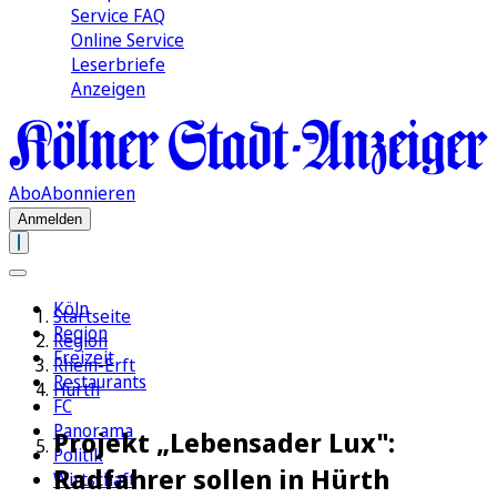
Service FAQ
Online Service
Leserbriefe
Anzeigen
Abo
Abonnieren
Anmelden
Köln
Startseite
Region
Region
Freizeit
Rhein-Erft
Restaurants
Hürth
FC
Panorama
Projekt „Lebensader Lux":
Politik
Radfahrer sollen in Hürth
Wirtschaft