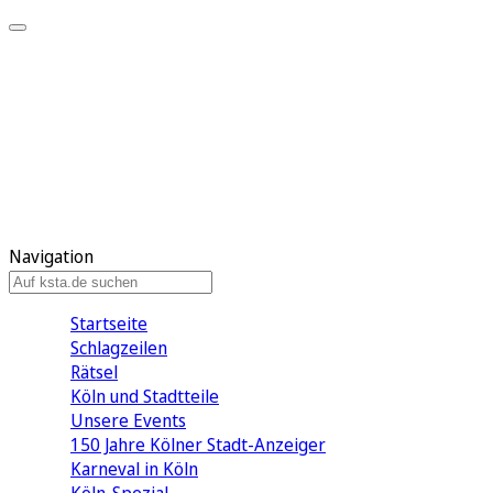
Mein KStA
Meine Artikel
Meine Region
Meine Newsletter
Mein KStA PLUS
Mein E-Paper
Navigation
Startseite
Schlagzeilen
Rätsel
Köln und Stadtteile
Unsere Events
150 Jahre Kölner Stadt-Anzeiger
Karneval in Köln