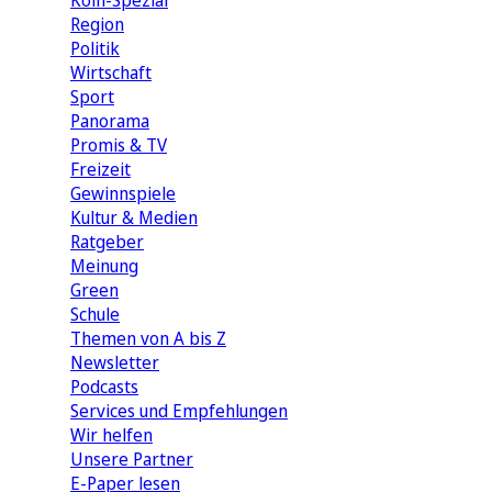
Köln-Spezial
Region
Politik
Wirtschaft
Sport
Panorama
Promis & TV
Freizeit
Gewinnspiele
Kultur & Medien
Ratgeber
Meinung
Green
Schule
Themen von A bis Z
Newsletter
Podcasts
Services und Empfehlungen
Wir helfen
Unsere Partner
E-Paper lesen