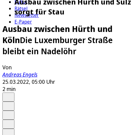
Ausbau zwischen Hürth und Sülz
Kultur
Rätsel
sorgt für Stau
Newsletter
E-Paper
Ausbau zwischen Hürth und
Köln
Die Luxemburger Straße
bleibt ein Nadelöhr
Von
Andreas Engels
25.03.2022, 05:00 Uhr
2 min
Auf Google bevorzugen
Anhören
Schrift
Merken
Drucken