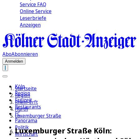
Service FAQ
Online Service
Leserbriefe
Anzeigen
Abo
Abonnieren
Anmelden
Köln
Startseite
Region
Region
Freizeit
Rhein-Erft
Restaurants
Hürth
FC
Luxemburger Straße
Panorama
Politik
Luxemburger Straße Köln:
Wirtschaft