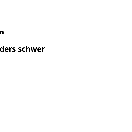
en
nders schwer