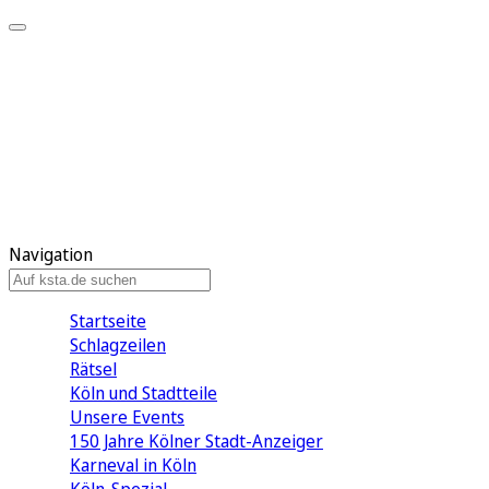
Mein KStA
Meine Artikel
Meine Region
Meine Newsletter
Mein KStA PLUS
Mein E-Paper
Navigation
Startseite
Schlagzeilen
Rätsel
Köln und Stadtteile
Unsere Events
150 Jahre Kölner Stadt-Anzeiger
Karneval in Köln