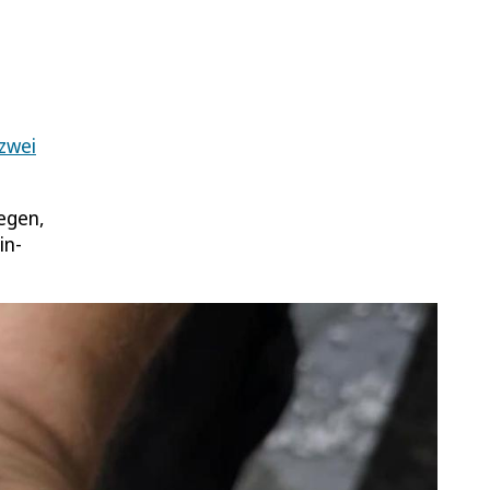
 zwei
egen,
in-