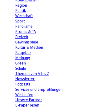
Köln-Spezial
Region
Politik
Wirtschaft
Sport
Panorama
Promis & TV
Freizeit
Gewinnspiele
Kultur & Medien
Ratgeber
Meinung
Green
Schule
Themen von A bis Z
Newsletter
Podcasts
Services und Empfehlungen
Wir helfen
Unsere Partner
E-Paper lesen