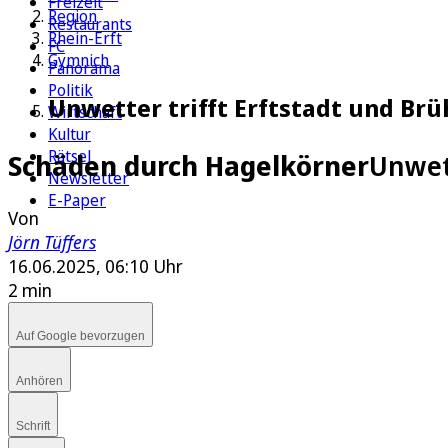
Freizeit
Region
Restaurants
Rhein-Erft
FC
Gymnich
Panorama
Politik
Unwetter trifft Erftstadt und Br
Wirtschaft
Kultur
Rätsel
Schäden durch Hagelkörner
Unwett
Newsletter
E-Paper
Von
Jörn Tüffers
16.06.2025, 06:10 Uhr
2 min
Auf Google bevorzugen
Anhören
Schrift