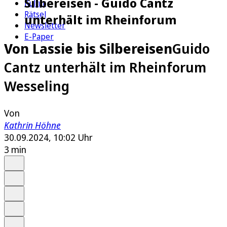
Silbereisen - Guido Cantz
Kultur
Rätsel
unterhält im Rheinforum
Newsletter
E-Paper
Von Lassie bis Silbereisen
Guido
Cantz unterhält im Rheinforum
Wesseling
Von
Kathrin Höhne
30.09.2024, 10:02 Uhr
3 min
Auf Google bevorzugen
Anhören
Schrift
Merken
Drucken