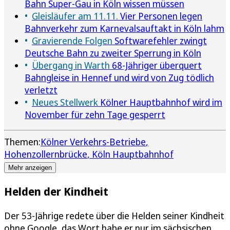
Bahn Super-Gau in Köln wissen müssen
Gleisläufer am 11.11.
Vier Personen legen
Bahnverkehr zum Karnevalsauftakt in Köln lahm
Gravierende Folgen
Softwarefehler zwingt
Deutsche Bahn zu zweiter Sperrung in Köln
Übergang in Warth
68-Jähriger überquert
Bahngleise in Hennef und wird von Zug tödlich
verletzt
Neues Stellwerk
Kölner Hauptbahnhof wird im
November für zehn Tage gesperrt
Themen:
Kölner Verkehrs-Betriebe
Hohenzollernbrücke
Köln Hauptbahnhof
Mehr anzeigen
Helden der Kindheit
Der 53-Jährige redete über die Helden seiner Kindheit
ohne Google, das Wort habe er nur im sächsischen