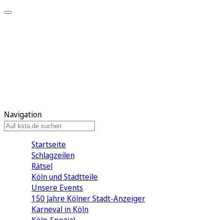
Mein KStA
Meine Artikel
Meine Region
Meine Newsletter
Mein KStA PLUS
Mein E-Paper
Navigation
Startseite
Schlagzeilen
Rätsel
Köln und Stadtteile
Unsere Events
150 Jahre Kölner Stadt-Anzeiger
Karneval in Köln