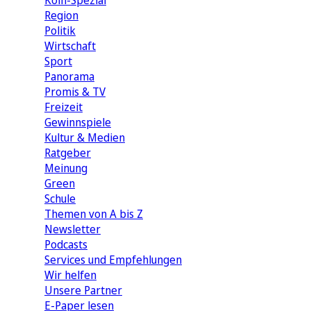
Köln-Spezial
Region
Politik
Wirtschaft
Sport
Panorama
Promis & TV
Freizeit
Gewinnspiele
Kultur & Medien
Ratgeber
Meinung
Green
Schule
Themen von A bis Z
Newsletter
Podcasts
Services und Empfehlungen
Wir helfen
Unsere Partner
E-Paper lesen