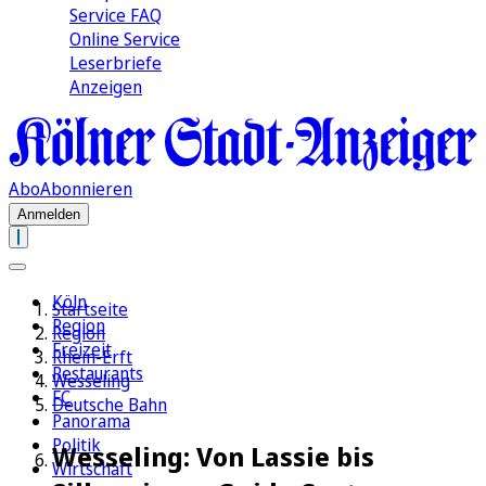
Service FAQ
Online Service
Leserbriefe
Anzeigen
Abo
Abonnieren
Anmelden
Köln
Startseite
Region
Region
Freizeit
Rhein-Erft
Restaurants
Wesseling
FC
Deutsche Bahn
Panorama
Politik
Wesseling: Von Lassie bis
Wirtschaft