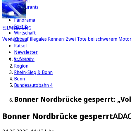
Freizeit
Restaurants
FC
Panorama
Politik
EILMELDUNG
Wirtschaft
Verdacht auf illegales Rennen: Zwei Tote bei schwerem Motorr
Kultur
Rätsel
Newsletter
E-Paper
Startseite
Region
Rhein-Sieg & Bonn
Bonn
Bundesautobahn 4
Bonner Nordbrücke gesperrt: „Vol
Bonner Nordbrücke gesperrt
ADAC