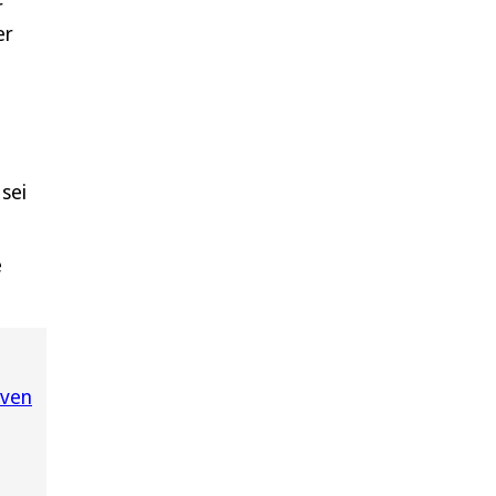
r
er
sei
e
oven