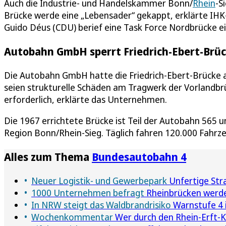
Auch die Industrie- und Handelskammer Bonn/
Rhein
-S
Brücke werde eine „Lebensader“ gekappt, erklärte IH
Guido Déus (CDU) berief eine Task Force Nordbrücke ei
Autobahn GmbH sperrt Friedrich-Ebert-Brü
Die Autobahn GmbH hatte die Friedrich-Ebert-Brücke a
seien strukturelle Schäden am Tragwerk der Vorlandbrüc
erforderlich, erklärte das Unternehmen.
Die 1967 errichtete Brücke ist Teil der Autobahn 565 
Region Bonn/Rhein-Sieg. Täglich fahren 120.000 Fahrz
Alles zum Thema
Bundesautobahn 4
Neuer Logistik- und Gewerbepark
Unfertige Stra
1000 Unternehmen befragt
Rheinbrücken werde
In NRW steigt das Waldbrandrisiko
Warnstufe 4 
Wochenkommentar
Wer durch den Rhein-Erft-Kr