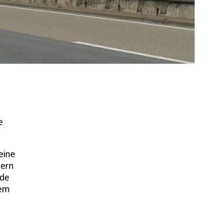
e
eine
tern
nde
tem