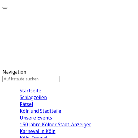
Mein KStA
Meine Artikel
Meine Region
Meine Newsletter
Mein KStA PLUS
Mein E-Paper
Navigation
Startseite
Schlagzeilen
Rätsel
Köln und Stadtteile
Unsere Events
150 Jahre Kölner Stadt-Anzeiger
Karneval in Köln