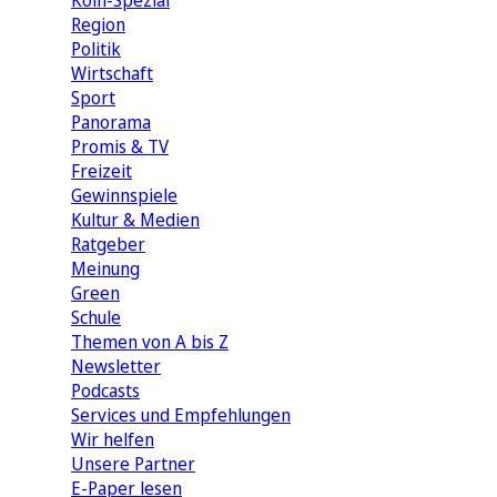
Köln-Spezial
Region
Politik
Wirtschaft
Sport
Panorama
Promis & TV
Freizeit
Gewinnspiele
Kultur & Medien
Ratgeber
Meinung
Green
Schule
Themen von A bis Z
Newsletter
Podcasts
Services und Empfehlungen
Wir helfen
Unsere Partner
E-Paper lesen