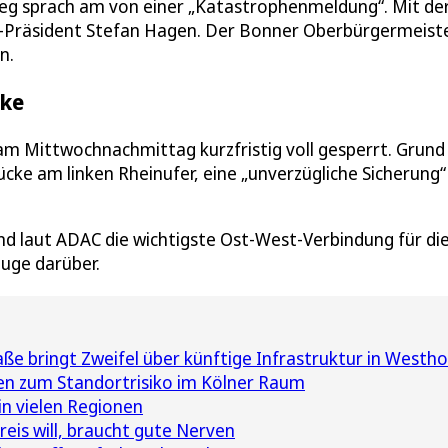
ieg sprach am von einer „Katastrophenmeldung“. Mit de
K-Präsident Stefan Hagen. Der Bonner Oberbürgermeist
n.
cke
m Mittwochnachmittag kurzfristig voll gesperrt. Grund
ke am linken Rheinufer, eine „unverzügliche Sicherung“ 
und laut ADAC die wichtigste Ost-West-Verbindung für di
euge darüber.
ße bringt Zweifel über künftige Infrastruktur in Westh
n zum Standortrisiko im Kölner Raum
in vielen Regionen
eis will, braucht gute Nerven