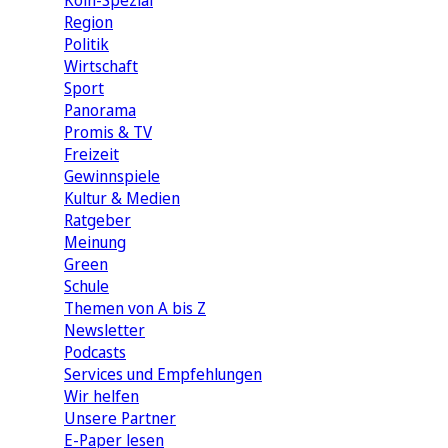
Köln-Spezial
Region
Politik
Wirtschaft
Sport
Panorama
Promis & TV
Freizeit
Gewinnspiele
Kultur & Medien
Ratgeber
Meinung
Green
Schule
Themen von A bis Z
Newsletter
Podcasts
Services und Empfehlungen
Wir helfen
Unsere Partner
E-Paper lesen