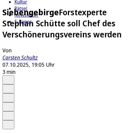
Kultur
Rätsel
Siebengebirge
Forstexperte
Newsletter
Stephan Schütte soll Chef des
E-Paper
Verschönerungsvereins werden
Von
Carsten Schultz
07.10.2025, 19:05 Uhr
3 min
Auf Google bevorzugen
Anhören
Schrift
Merken
Drucken
Teilen