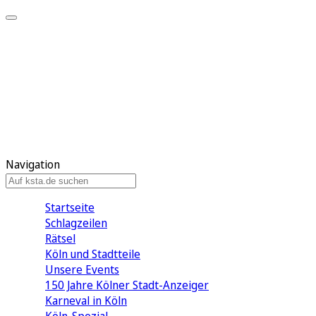
Mein KStA
Meine Artikel
Meine Region
Meine Newsletter
Mein KStA PLUS
Mein E-Paper
Navigation
Startseite
Schlagzeilen
Rätsel
Köln und Stadtteile
Unsere Events
150 Jahre Kölner Stadt-Anzeiger
Karneval in Köln