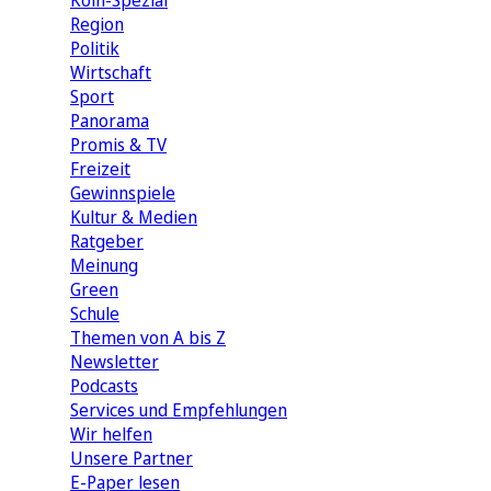
Köln-Spezial
Region
Politik
Wirtschaft
Sport
Panorama
Promis & TV
Freizeit
Gewinnspiele
Kultur & Medien
Ratgeber
Meinung
Green
Schule
Themen von A bis Z
Newsletter
Podcasts
Services und Empfehlungen
Wir helfen
Unsere Partner
E-Paper lesen