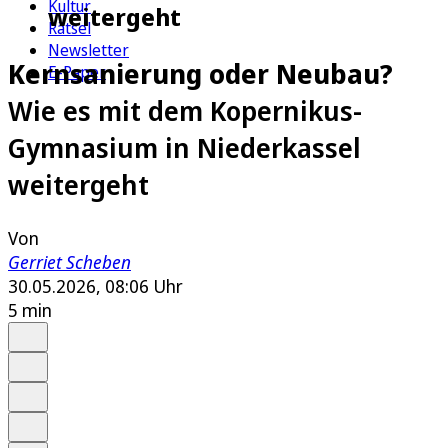
Kultur
weitergeht
Rätsel
Newsletter
Kernsanierung oder Neubau?
E-Paper
Wie es mit dem Kopernikus-
Gymnasium in Niederkassel
weitergeht
Von
Gerriet Scheben
30.05.2026, 08:06 Uhr
5 min
Auf Google bevorzugen
Anhören
Schrift
Merken