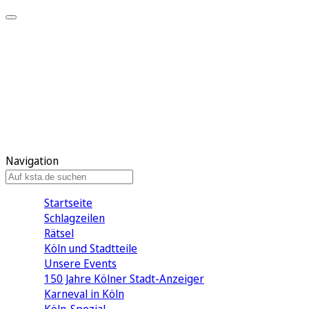
Mein KStA
Meine Artikel
Meine Region
Meine Newsletter
Mein KStA PLUS
Mein E-Paper
Navigation
Startseite
Schlagzeilen
Rätsel
Köln und Stadtteile
Unsere Events
150 Jahre Kölner Stadt-Anzeiger
Karneval in Köln