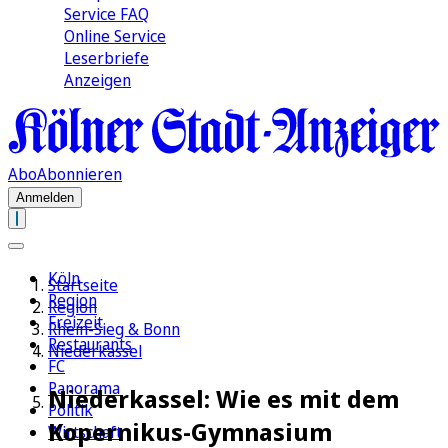
Service FAQ
Online Service
Leserbriefe
Anzeigen
Abo
Abonnieren
Anmelden
Köln
Startseite
Region
Region
Freizeit
Rhein-Sieg & Bonn
Restaurants
Niederkassel
FC
Panorama
Niederkassel: Wie es mit dem
Politik
Kopernikus-Gymnasium
Wirtschaft