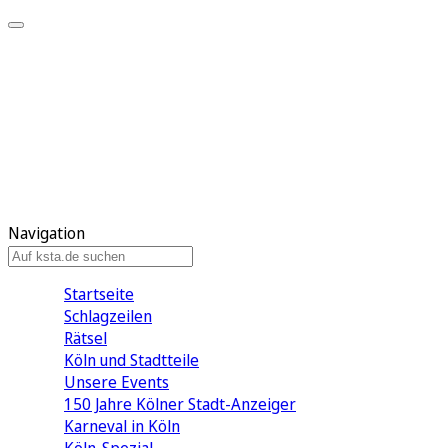
Mein KStA
Meine Artikel
Meine Region
Meine Newsletter
Mein KStA PLUS
Mein E-Paper
Navigation
Startseite
Schlagzeilen
Rätsel
Köln und Stadtteile
Unsere Events
150 Jahre Kölner Stadt-Anzeiger
Karneval in Köln