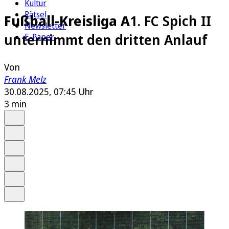
Kultur
Rätsel
Fußball-Kreisliga A
1. FC Spich II
Newsletter
unternimmt den dritten Anlauf
E-Paper
Von
Frank Melz
30.08.2025, 07:45 Uhr
3 min
Auf Google bevorzugen
Anhören
Schrift
Merken
Drucken
Teilen