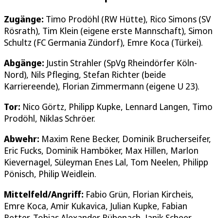
Zugänge:
Timo Prodöhl (RW Hütte), Rico Simons (SV
Rösrath), Tim Klein (eigene erste Mannschaft), Simon
Schultz (FC Germania Zündorf), Emre Koca (Türkei).
Abgänge:
Justin Strahler (SpVg Rheindörfer Köln-
Nord), Nils Pfleging, Stefan Richter (beide
Karriereende), Florian Zimmermann (eigene U 23).
Tor:
Nico Görtz, Philipp Kupke, Lennard Langen, Timo
Prodöhl, Niklas Schröer.
Abwehr:
Maxim Rene Becker, Dominik Brucherseifer,
Eric Fucks, Dominik Hamböker, Max Hillen, Marlon
Kievernagel, Süleyman Enes Lal, Tom Neelen, Philipp
Pönisch, Philip Weidlein.
Mittelfeld/Angriff:
Fabio Grün, Florian Kircheis,
Emre Koca, Amir Kukavica, Julian Kupke, Fabian
Retter, Tobias Alexander Rübenach, Janik Scheer,