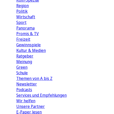
Köln-Spezial
Region
Politik
Wirtschaft
Sport
Panorama
Promis & TV
Freizeit
Gewinnspiele
Kultur & Medien
Ratgeber
Meinung
Green
Schule
Themen von A bis Z
Newsletter
Podcasts
Services und Empfehlungen
Wir helfen
Unsere Partner
E-Paper lesen