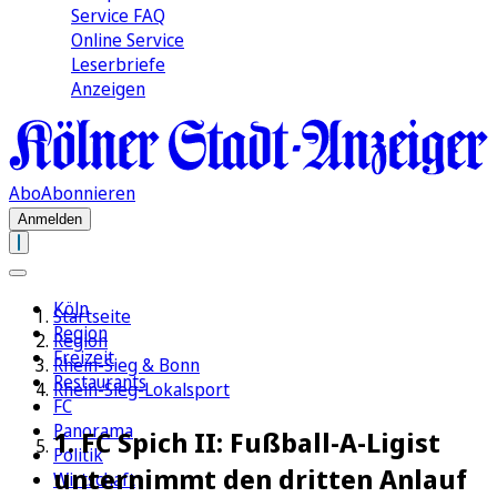
Service FAQ
Online Service
Leserbriefe
Anzeigen
Abo
Abonnieren
Anmelden
Köln
Startseite
Region
Region
Freizeit
Rhein-Sieg & Bonn
Restaurants
Rhein-Sieg-Lokalsport
FC
Panorama
1. FC Spich II: Fußball-A-Ligist
Politik
unternimmt den dritten Anlauf
Wirtschaft