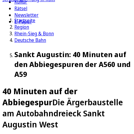
Kultur
Rätsel
Newsletter
Startseite
E-Paper
Region
Rhein-Sieg & Bonn
Deutsche Bahn
Sankt Augustin: 40 Minuten auf
den Abbiegespuren der A560 und
A59
40 Minuten auf der
Abbiegespur
Die Ärgerbaustelle
am Autobahndreieck Sankt
Augustin West