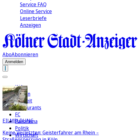
Service FAQ
Online Service
Leserbriefe
Anzeigen
Abo
Abonnieren
Anmelden
Köln
Region
Freizeit
Restaurants
FC
EILMELDUNG
Panorama
Politik
Keine Verletzten: Geisterfahrer am Rhein –
Wirtschaft
Straßensperrung in Köln