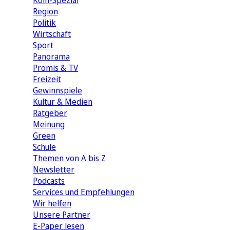
Köln-Spezial
Region
Politik
Wirtschaft
Sport
Panorama
Promis & TV
Freizeit
Gewinnspiele
Kultur & Medien
Ratgeber
Meinung
Green
Schule
Themen von A bis Z
Newsletter
Podcasts
Services und Empfehlungen
Wir helfen
Unsere Partner
E-Paper lesen