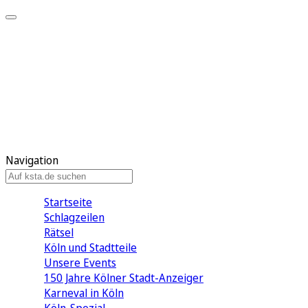
Mein KStA
Meine Artikel
Meine Region
Meine Newsletter
Mein KStA PLUS
Mein E-Paper
Navigation
Startseite
Schlagzeilen
Rätsel
Köln und Stadtteile
Unsere Events
150 Jahre Kölner Stadt-Anzeiger
Karneval in Köln