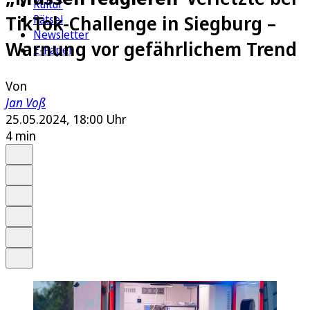
Kultur
TikTok-Challenge in Siegburg –
Rätsel
Newsletter
Warnung vor gefährlichem Trend
E-Paper
Von
Jan Voß
25.05.2024, 18:00 Uhr
4 min
Auf Google bevorzugen
Anhören
Schrift
Merken
Drucken
Teilen