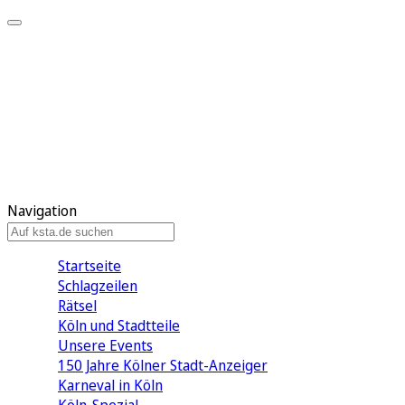
Mein KStA
Meine Artikel
Meine Region
Meine Newsletter
Mein KStA PLUS
Mein E-Paper
Navigation
Startseite
Schlagzeilen
Rätsel
Köln und Stadtteile
Unsere Events
150 Jahre Kölner Stadt-Anzeiger
Karneval in Köln