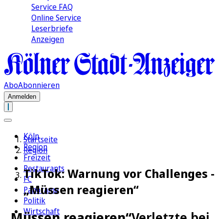
Service FAQ
Online Service
Leserbriefe
Anzeigen
Abo
Abonnieren
Anmelden
Köln
Startseite
Region
Region
Freizeit
Restaurants
TikTok: Warnung vor Challenges -
FC
„Müssen reagieren“
Panorama
Politik
Wirtschaft
„Müssen reagieren“
Verletzte bei