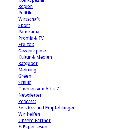
Köln-Spezial
Region
Politik
Wirtschaft
Sport
Panorama
Promis & TV
Freizeit
Gewinnspiele
Kultur & Medien
Ratgeber
Meinung
Green
Schule
Themen von A bis Z
Newsletter
Podcasts
Services und Empfehlungen
Wir helfen
Unsere Partner
E-Paper lesen