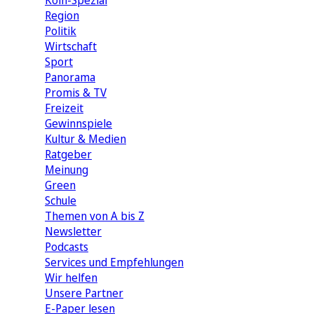
Köln-Spezial
Region
Politik
Wirtschaft
Sport
Panorama
Promis & TV
Freizeit
Gewinnspiele
Kultur & Medien
Ratgeber
Meinung
Green
Schule
Themen von A bis Z
Newsletter
Podcasts
Services und Empfehlungen
Wir helfen
Unsere Partner
E-Paper lesen