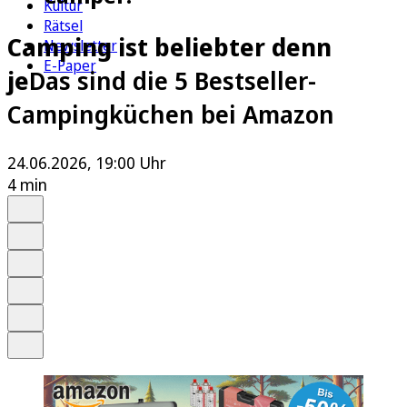
Kultur
Rätsel
Camping ist beliebter denn
Newsletter
E-Paper
je
Das sind die 5 Bestseller-
Campingküchen bei Amazon
24.06.2026, 19:00 Uhr
4 min
Auf Google bevorzugen
Anhören
Schrift
Merken
Drucken
Teilen