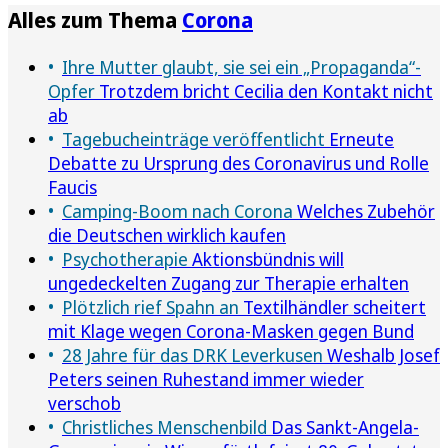
Alles zum Thema
Corona
Ihre Mutter glaubt, sie sei ein „Propaganda“-
Opfer
Trotzdem bricht Cecilia den Kontakt nicht
ab
Tagebucheinträge veröffentlicht
Erneute
Debatte zu Ursprung des Coronavirus und Rolle
Faucis
Camping-Boom nach Corona
Welches Zubehör
die Deutschen wirklich kaufen
Psychotherapie
Aktionsbündnis will
ungedeckelten Zugang zur Therapie erhalten
Plötzlich rief Spahn an
Textilhändler scheitert
mit Klage wegen Corona-Masken gegen Bund
28 Jahre für das DRK Leverkusen
Weshalb Josef
Peters seinen Ruhestand immer wieder
verschob
Christliches Menschenbild
Das Sankt-Angela-