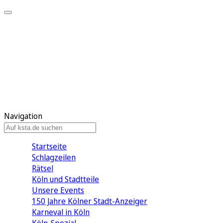
Mein KStA
Meine Artikel
Meine Region
Meine Newsletter
Mein KStA PLUS
Mein E-Paper
Navigation
Startseite
Schlagzeilen
Rätsel
Köln und Stadtteile
Unsere Events
150 Jahre Kölner Stadt-Anzeiger
Karneval in Köln