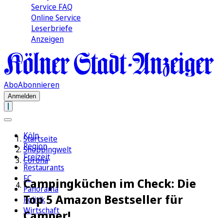
Service FAQ
Online Service
Leserbriefe
Anzeigen
Abo
Abonnieren
Anmelden
Köln
Startseite
Region
Shoppingwelt
Freizeit
Corona
Restaurants
FC
Campingküchen im Check: Die
Panorama
Top 5 Amazon Bestseller für
Politik
Wirtschaft
Camper!