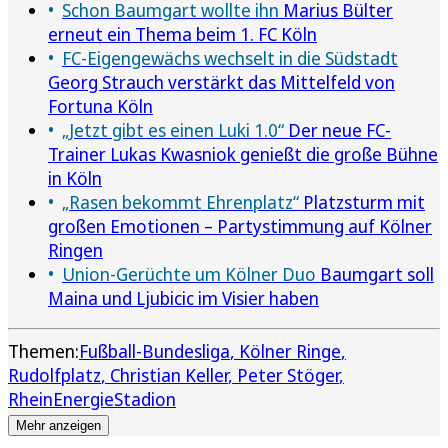
Schon Baumgart wollte ihn
Marius Bülter
erneut ein Thema beim 1. FC Köln
FC-Eigengewächs wechselt in die Südstadt
Georg Strauch verstärkt das Mittelfeld von
Fortuna Köln
„Jetzt gibt es einen Luki 1.0“
Der neue FC-
Trainer Lukas Kwasniok genießt die große Bühne
in Köln
„Rasen bekommt Ehrenplatz“
Platzsturm mit
großen Emotionen – Partystimmung auf Kölner
Ringen
Union-Gerüchte um Kölner Duo
Baumgart soll
Maina und Ljubicic im Visier haben
Themen:
Fußball-Bundesliga
Kölner Ringe
Rudolfplatz
Christian Keller
Peter Stöger
RheinEnergieStadion
Mehr anzeigen