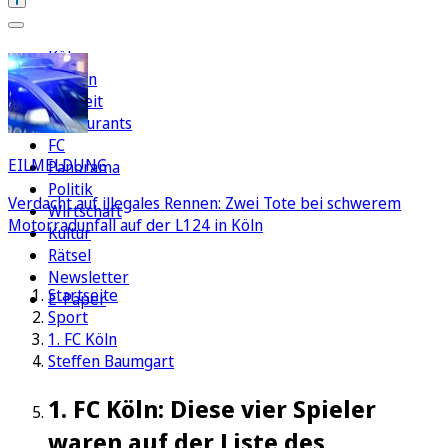
Köln
Region
Freizeit
Restaurants
FC
EILMELDUNG
Panorama
Politik
Verdacht auf illegales Rennen: Zwei Tote bei schwerem
Wirtschaft
Motorradunfall auf der L124 in Köln
Kultur
Rätsel
Newsletter
Startseite
E-Paper
Sport
1. FC Köln
Steffen Baumgart
1. FC Köln: Diese vier Spieler
waren auf der Liste des