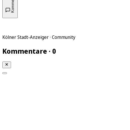
Kommentare
Kölner Stadt-Anzeiger · Community
Kommentare · 0
Mein KStA
Meine Artikel
Meine Region
Meine Newsletter
Mein KStA PLUS
Mein E-Paper