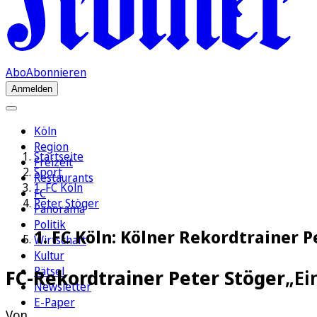
Abo
Abonnieren
Anmelden
Köln
Region
Startseite
Freizeit
Sport
Restaurants
1. FC Köln
FC
Peter Stöger
Panorama
Politik
1. FC Köln: Kölner Rekordtrainer P
Wirtschaft
Kultur
Rätsel
FC-Rekordtrainer Peter Stöger
„Ei
Newsletter
E-Paper
Von