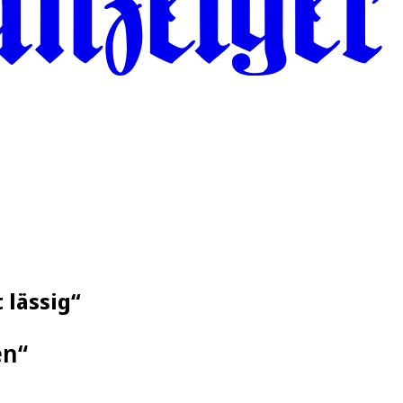
 lässig“
en“