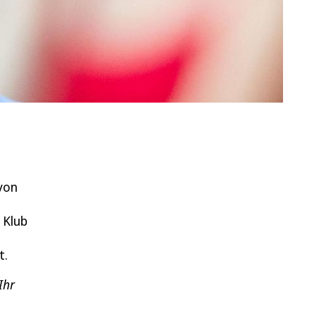
 von
 Klub
t.
Ihr