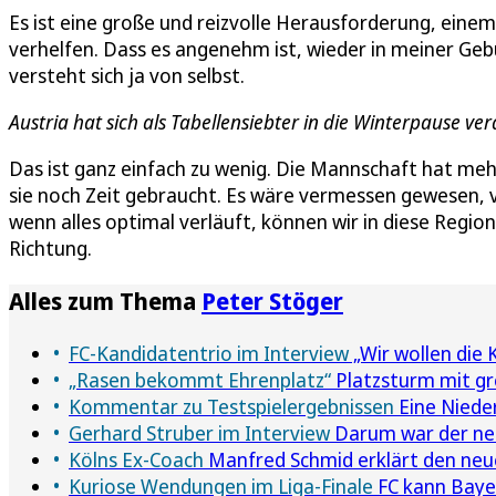
Es ist eine große und reizvolle Herausforderung, einem 
verhelfen. Dass es angenehm ist, wieder in meiner Ge
versteht sich ja von selbst.
Austria hat sich als Tabellensiebter in die Winterpause ve
Das ist ganz einfach zu wenig. Die Mannschaft hat meh
sie noch Zeit gebraucht. Es wäre vermessen gewesen, vo
wenn alles optimal verläuft, können wir in diese Region 
Richtung.
Alles zum Thema
Peter Stöger
FC-Kandidatentrio im Interview
„Wir wollen die 
„Rasen bekommt Ehrenplatz“
Platzsturm mit g
Kommentar zu Testspielergebnissen
Eine Niede
Gerhard Struber im Interview
Darum war der neu
Kölns Ex-Coach
Manfred Schmid erklärt den neu
Kuriose Wendungen im Liga-Finale
FC kann Baye