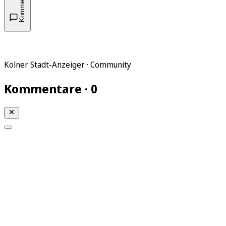
Kommentare
Kölner Stadt-Anzeiger · Community
Kommentare · 0
Mein KStA
Meine Artikel
Meine Region
Meine Newsletter
Mein KStA PLUS
Mein E-Paper