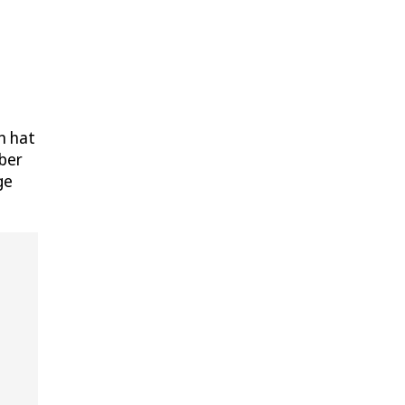
n hat
Aber
ge