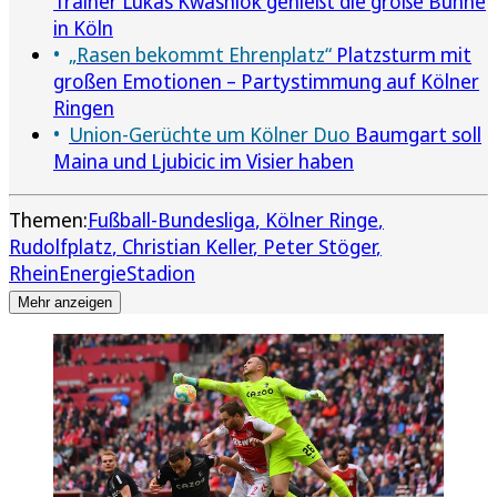
Trainer Lukas Kwasniok genießt die große Bühne
in Köln
„Rasen bekommt Ehrenplatz“
Platzsturm mit
großen Emotionen – Partystimmung auf Kölner
Ringen
Union-Gerüchte um Kölner Duo
Baumgart soll
Maina und Ljubicic im Visier haben
Themen:
Fußball-Bundesliga
Kölner Ringe
Rudolfplatz
Christian Keller
Peter Stöger
RheinEnergieStadion
Mehr anzeigen