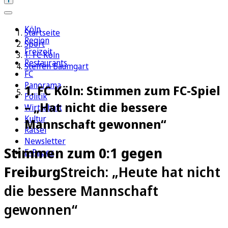
Köln
Startseite
Region
Sport
Freizeit
1. FC Köln
Restaurants
Steffen Baumgart
FC
Panorama
1. FC Köln: Stimmen zum FC-Spiel
Politik
– „Hat nicht die bessere
Wirtschaft
Kultur
Mannschaft gewonnen“
Rätsel
Newsletter
Stimmen zum 0:1 gegen
E-Paper
Freiburg
Streich: „Heute hat nicht
die bessere Mannschaft
gewonnen“