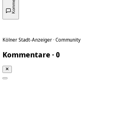
Kommentare
Kölner Stadt-Anzeiger · Community
Kommentare · 0
Mein KStA
Meine Artikel
Meine Region
Meine Newsletter
Mein KStA PLUS
Mein E-Paper