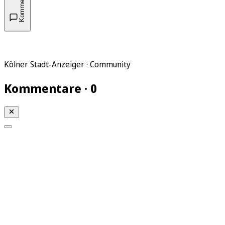
Kommentare
Kölner Stadt-Anzeiger · Community
Kommentare · 0
Mein KStA
Meine Artikel
Meine Region
Meine Newsletter
Mein KStA PLUS
Mein E-Paper