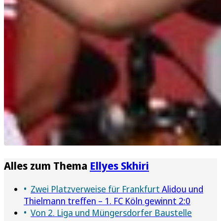
Alles zum Thema
Ellyes Skhiri
Zwei Platzverweise für Frankfurt
Alidou und
Thielmann treffen – 1. FC Köln gewinnt 2:0
Von 2. Liga und Müngersdorfer Baustelle