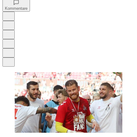
Kommentare
Auf Google bevorzugen
Anhören
Schrift
Merken
Drucken
Teilen