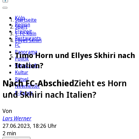
Köln
Startseite
Region
Sport
Freizeit
1. FC Köln
Restaurants
Ellyes Skhiri
FC
Panorama
Timo Horn und Ellyes Skhiri nach
Politik
Italien?
Wirtschaft
Kultur
Rätsel
Nach FC-Abschied
Zieht es Horn
Newsletter
und Skhiri nach Italien?
E-Paper
Von
Lars Werner
27.06.2023, 18:26 Uhr
2 min