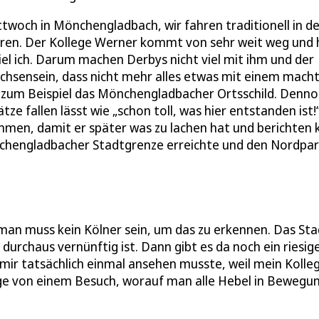
twoch in Mönchengladbach, wir fahren traditionell in de
hren. Der Kollege Werner kommt von sehr weit weg und 
el ich. Darum machen Derbys nicht viel mit ihm und der
chsensein, dass nicht mehr alles etwas mit einem macht
f zum Beispiel das Mönchengladbacher Ortsschild. Denn
ze fallen lässt wie „schon toll, was hier entstanden ist!
ommen, damit er später was zu lachen hat und berichten 
Mönchengladbacher Stadtgrenze erreichte und den Nordpa
, man muss kein Kölner sein, um das zu erkennen. Das St
 durchaus vernünftig ist. Dann gibt es da noch ein riesig
 mir tatsächlich einmal ansehen musste, weil mein Kolle
nge von einem Besuch, worauf man alle Hebel in Bewegu