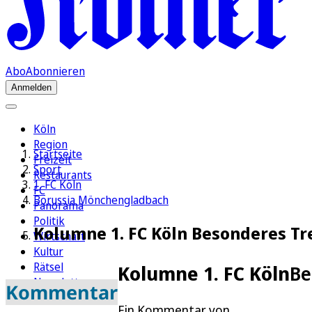
Abo
Abonnieren
Anmelden
Köln
Region
Startseite
Freizeit
Sport
Restaurants
1. FC Köln
FC
Borussia Mönchengladbach
Panorama
Politik
Kolumne 1. FC Köln Besonderes Tr
Wirtschaft
Kultur
Rätsel
Kolumne 1. FC Köln
Be
Newsletter
Kommentar
E-Paper
Ein Kommentar von