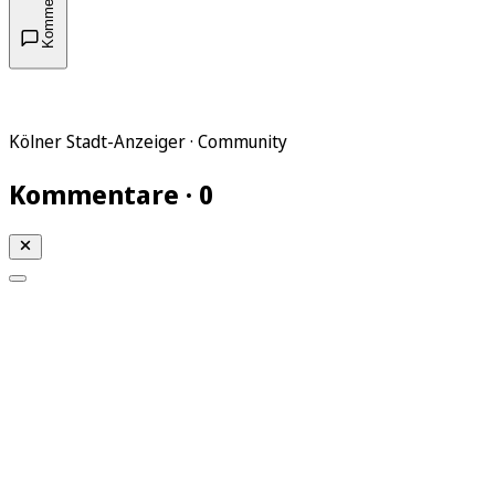
Kommentare
Kölner Stadt-Anzeiger · Community
Kommentare · 0
Mein KStA
Meine Artikel
Meine Region
Meine Newsletter
Mein KStA PLUS
Mein E-Paper