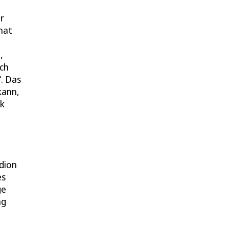
r
hat
,
och
“. Das
kann,
rk
adion
es
ge
ng