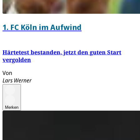
1. FC Köln im Aufwind
Härtetest bestanden, jetzt den guten Start
vergolden
Von
Lars Werner
Merken