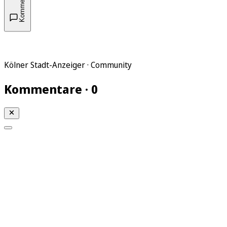
Kommentare
Kölner Stadt-Anzeiger · Community
Kommentare · 0
Mein KStA
Meine Artikel
Meine Region
Meine Newsletter
Mein KStA PLUS
Mein E-Paper