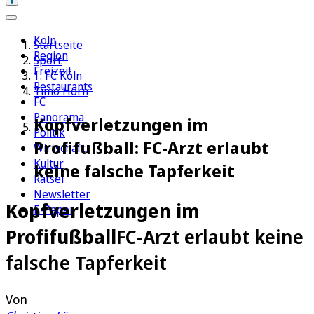
Köln
Startseite
Region
Sport
Freizeit
1. FC Köln
Restaurants
Timo Horn
FC
Panorama
Kopfverletzungen im
Politik
Profifußball: FC-Arzt erlaubt
Wirtschaft
Kultur
keine falsche Tapferkeit
Rätsel
Newsletter
Kopfverletzungen im
E-Paper
Profifußball
FC-Arzt erlaubt keine
falsche Tapferkeit
Von