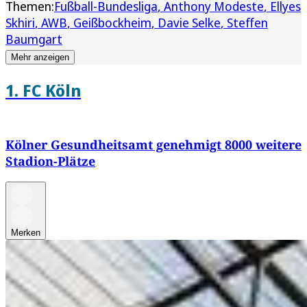
Themen:
Fußball-Bundesliga
Anthony Modeste
Ellyes
Skhiri
AWB
Geißbockheim
Davie Selke
Steffen
Baumgart
Mehr anzeigen
1. FC Köln
Kölner Gesundheitsamt genehmigt 8000 weitere
Stadion-Plätze
Merken