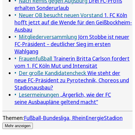
Nach Remis gegen Augsburg
Drei FC-Profis
erhalten Sonderurlaub
Neuer OB besucht neuen Vorstand
1. FC Köln
hofft jetzt auf die Wende für den Geißbockheim-
Ausbau
Mitgliederversammlung
Jörn Stobbe ist neuer
FC-Präsident – deutlicher Sieg im ersten
Wahlgang
Frauenfußball
Trainerin Britta Carlson fordert
vom 1. FC Köln Mut und Intensität
Der große Kandidatencheck
Wie steht der
neue FC-Präsident zu Pyrotechnik, Choreos und
Stadionausbau?
Lesermeinungen
„Ärgerlich, wie der FC
seine Ausbaupläne geltend macht“
Themen:
Fußball-Bundesliga
RheinEnergieStadion
Mehr anzeigen