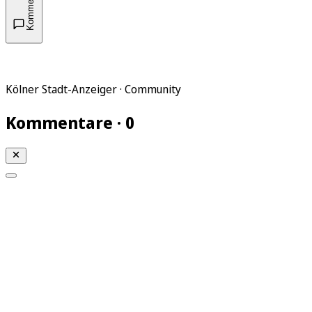
Kommentare
Kölner Stadt-Anzeiger · Community
Kommentare · 0
Mein KStA
Meine Artikel
Meine Region
Meine Newsletter
Mein KStA PLUS
Mein E-Paper