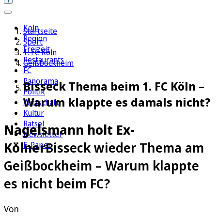
Köln
Startseite
Region
Sport
Freizeit
1. FC Köln
Restaurants
Geißbockheim
FC
Panorama
Bisseck Thema beim 1. FC Köln –
Politik
Warum klappte es damals nicht?
Wirtschaft
Kultur
Rätsel
Nagelsmann holt Ex-
Newsletter
Kölner
Bisseck wieder Thema am
E-Paper
Geißbockheim – Warum klappte
es nicht beim FC?
Von