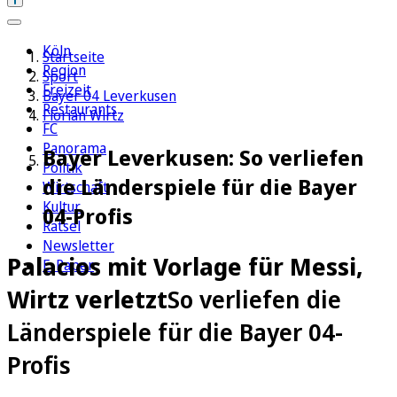
Köln
Startseite
Region
Sport
Freizeit
Bayer 04 Leverkusen
Restaurants
Florian Wirtz
FC
Panorama
Bayer Leverkusen: So verliefen
Politik
die Länderspiele für die Bayer
Wirtschaft
Kultur
04-Profis
Rätsel
Newsletter
Palacios mit Vorlage für Messi,
E-Paper
Wirtz verletzt
So verliefen die
Länderspiele für die Bayer 04-
Profis