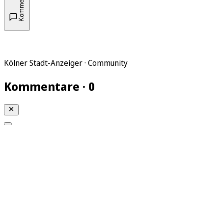
Kommentare
Kölner Stadt-Anzeiger · Community
Kommentare · 0
Mein KStA
Meine Artikel
Meine Region
Meine Newsletter
Mein KStA PLUS
Mein E-Paper