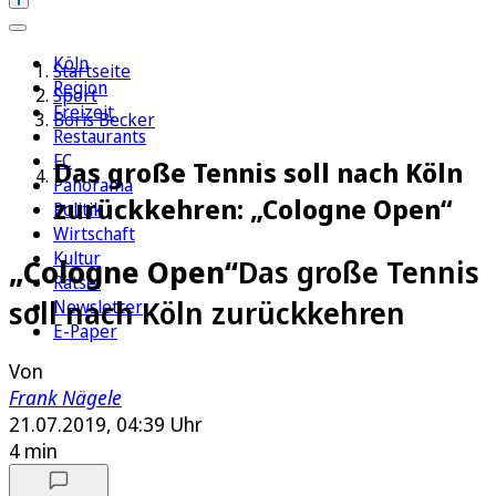
Köln
Startseite
Region
Sport
Freizeit
Boris Becker
Restaurants
FC
Das große Tennis soll nach Köln
Panorama
zurückkehren: „Cologne Open“
Politik
Wirtschaft
Kultur
„Cologne Open“
Das große Tennis
Rätsel
soll nach Köln zurückkehren
Newsletter
E-Paper
Von
Frank Nägele
21.07.2019, 04:39 Uhr
4 min