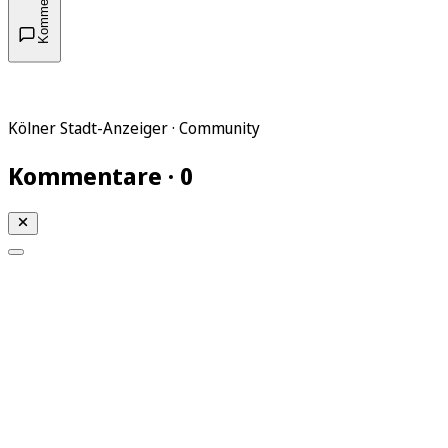
Kommentare
Kölner Stadt-Anzeiger · Community
Kommentare · 0
Mein KStA
Meine Artikel
Meine Region
Meine Newsletter
Mein KStA PLUS
Mein E-Paper