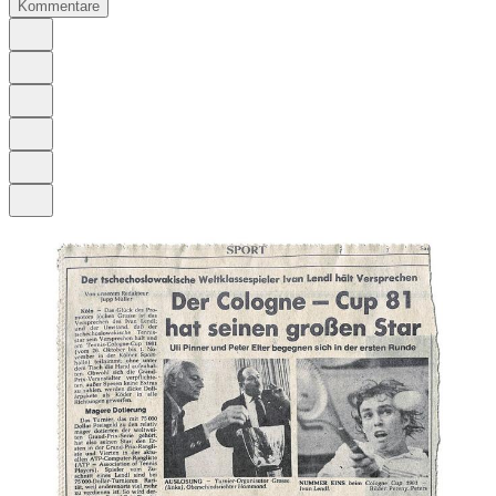
Kommentare
Auf Google bevorzugen
Anhören
Schrift
Merken
Drucken
Teilen