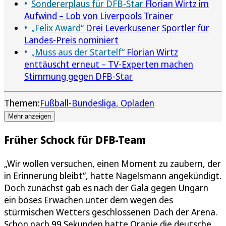
Sondererplaus für DFB-Star
Florian Wirtz im
Aufwind – Lob von Liverpools Trainer
„Felix Award“
Drei Leverkusener Sportler für
Landes-Preis nominiert
„Muss aus der Startelf“
Florian Wirtz
enttäuscht erneut – TV-Experten machen
Stimmung gegen DFB-Star
Themen:
Fußball-Bundesliga
Opladen
Mehr anzeigen
Früher Schock für DFB-Team
„Wir wollen versuchen, einen Moment zu zaubern, der
in Erinnerung bleibt“, hatte Nagelsmann angekündigt.
Doch zunächst gab es nach der Gala gegen Ungarn
ein böses Erwachen unter dem wegen des
stürmischen Wetters geschlossenen Dach der Arena.
Schon nach 99 Sekunden hatte Oranje die deutsche