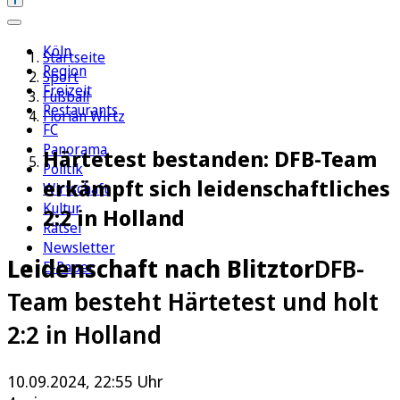
Köln
Startseite
Region
Sport
Freizeit
Fußball
Restaurants
Florian Wirtz
FC
Panorama
Härtetest bestanden: DFB-Team
Politik
erkämpft sich leidenschaftliches
Wirtschaft
Kultur
2:2 in Holland
Rätsel
Newsletter
Leidenschaft nach Blitztor
DFB-
E-Paper
Team besteht Härtetest und holt
2:2 in Holland
10.09.2024, 22:55 Uhr