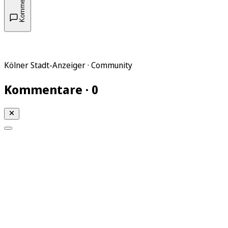
Kommentare
Kölner Stadt-Anzeiger · Community
Kommentare · 0
Mein KStA
Meine Artikel
Meine Region
Meine Newsletter
Mein KStA PLUS
Mein E-Paper