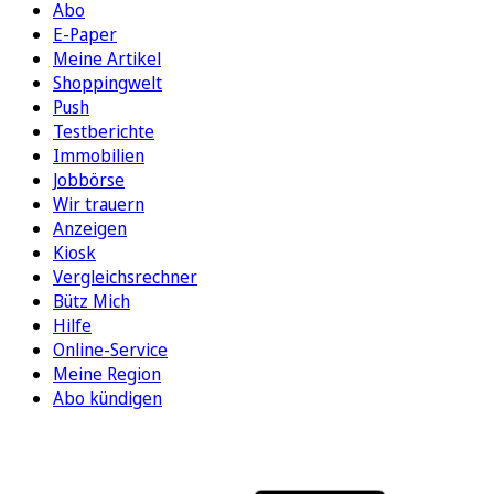
Abo
E-Paper
Meine Artikel
Shoppingwelt
Push
Testberichte
Immobilien
Jobbörse
Wir trauern
Anzeigen
Kiosk
Vergleichsrechner
Bütz Mich
Hilfe
Online-Service
Meine Region
Abo kündigen
FOLGEN SIE UNS
ENTDECKEN SIE UNSERE APP