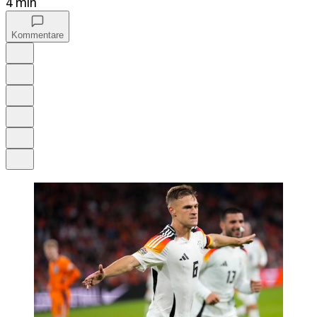
4 min
Kommentare
Auf Google bevorzugen
Anhören
Schrift
Merken
Drucken
Teilen