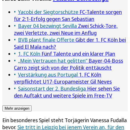
Yacobi der Siegtorschütze
FC-Talente sorgen
für 2:1-Erfolg gegen San Sebastian
Bayer 04 bezwingt Sevilla
Zwei Schick-Tore,
zwei Verletzte, zwei Neue im Anflug
BVB plant finale Offerte
Gibt der 1. FC Köln bei
Said El Mala nach?
1. FC Köln
Fünf Talente und ein klarer Plan
„Mein Vertrauen hat gelitten“
Bayer-04-Boss
Carro zeigt sich von der Politik enttäuscht
Verstärkung aus Portugal
1. FC Köln
verpflichtet U17-Europameister Gil Neves
Saisonstart der 2. Bundesliga
Hier sehen Sie
den Auftakt und weitere Spiele im Free-TV
Mehr anzeigen
Ein besonderes Spiel steht Torjägerin Vanessa Fudalla
bevor.
Sie tritt in Leipzig bei jenem Verein an, für den