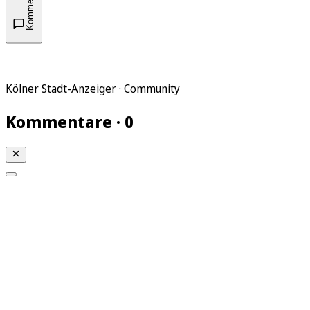
Kommentare
Kölner Stadt-Anzeiger · Community
Kommentare · 0
Mein KStA
Meine Artikel
Meine Region
Meine Newsletter
Mein KStA PLUS
Mein E-Paper