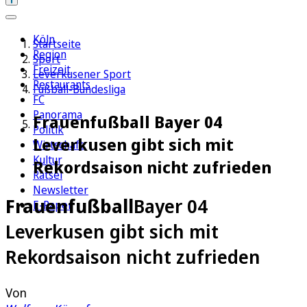
Köln
Startseite
Region
Sport
Freizeit
Leverkusener Sport
Restaurants
Fußball-Bundesliga
FC
Panorama
Frauenfußball Bayer 04
Politik
Leverkusen gibt sich mit
Wirtschaft
Kultur
Rekordsaison nicht zufrieden
Rätsel
Newsletter
Frauenfußball
Bayer 04
E-Paper
Leverkusen gibt sich mit
Rekordsaison nicht zufrieden
Von