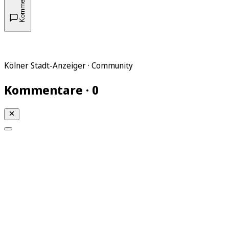
Kommentare
Kölner Stadt-Anzeiger · Community
Kommentare · 0
Mein KStA
Meine Artikel
Meine Region
Meine Newsletter
Mein KStA PLUS
Mein E-Paper