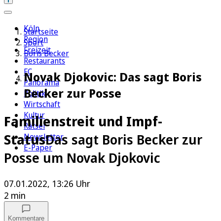
Köln
Startseite
Region
Sport
Freizeit
Boris Becker
Restaurants
FC
Novak Djokovic: Das sagt Boris
Panorama
Becker zur Posse
Politik
Wirtschaft
Kultur
Familienstreit und Impf-
Rätsel
Status
Das sagt Boris Becker zur
Newsletter
E-Paper
Posse um Novak Djokovic
07.01.2022, 13:26 Uhr
2 min
Kommentare