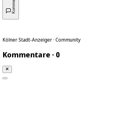
Kommentare
Kölner Stadt-Anzeiger · Community
Kommentare · 0
Mein KStA
Meine Artikel
Meine Region
Meine Newsletter
Mein KStA PLUS
Mein E-Paper