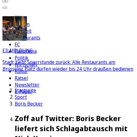
Köln
Region
Freizeit
Restaurants
FC
EILMELDUNG
Panorama
Politik
Stadt zieht Sperrstunde zurück: Alle Restaurants am
Wirtschaft
Brüsseler Platz dürfen wieder bis 24 Uhr draußen bedienen
Kultur
Rätsel
Newsletter
Startseite
E-Paper
Sport
Boris Becker
Zoff auf Twitter: Boris Becker
liefert sich Schlagabtausch mit