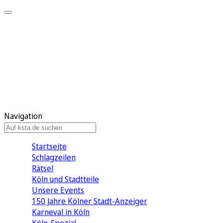
Mein KStA
Meine Artikel
Meine Region
Meine Newsletter
Mein KStA PLUS
Mein E-Paper
Navigation
Startseite
Schlagzeilen
Rätsel
Köln und Stadtteile
Unsere Events
150 Jahre Kölner Stadt-Anzeiger
Karneval in Köln