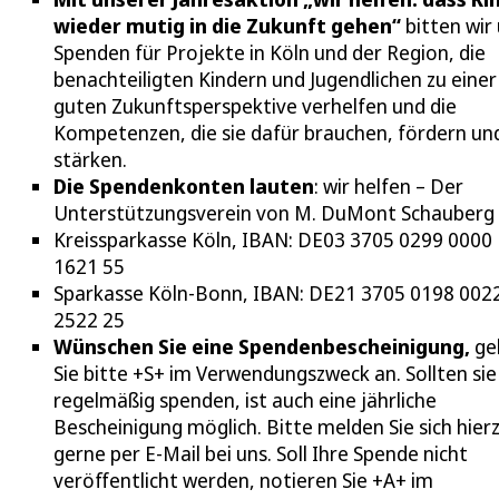
wieder mutig in die Zukunft gehen“
bitten wir
Spenden für Projekte in Köln und der Region, die
benachteiligten Kindern und Jugendlichen zu einer
guten Zukunftsperspektive verhelfen und die
Kompetenzen, die sie dafür brauchen, fördern un
stärken.
Die Spendenkonten lauten
: wir helfen – Der
Unterstützungsverein von M. DuMont Schauberg e
Kreissparkasse Köln, IBAN: DE03 3705 0299 0000
1621 55
Sparkasse Köln-Bonn, IBAN: DE21 3705 0198 002
2522 25
Wünschen Sie eine Spendenbescheinigung,
ge
Sie bitte +S+ im Verwendungszweck an. Sollten sie
regelmäßig spenden, ist auch eine jährliche
Bescheinigung möglich. Bitte melden Sie sich hier
gerne per E-Mail bei uns. Soll Ihre Spende nicht
veröffentlicht werden, notieren Sie +A+ im