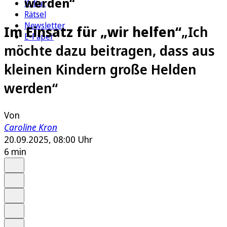
werden“
Kultur
Rätsel
Newsletter
Im Einsatz für „wir helfen“
„Ich
E-Paper
möchte dazu beitragen, dass aus
kleinen Kindern große Helden
werden“
Von
Caroline Kron
20.09.2025, 08:00 Uhr
6 min
Auf Google bevorzugen
Anhören
Schrift
Merken
Drucken