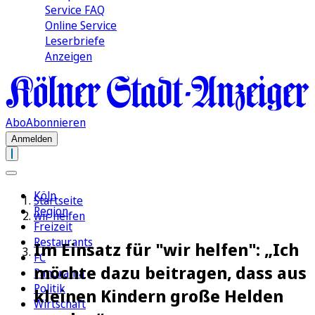
Service FAQ
Online Service
Leserbriefe
Anzeigen
Abo
Abonnieren
Anmelden
Köln
Startseite
Region
wir helfen
Freizeit
Restaurants
Im Einsatz für "wir helfen": „Ich
FC
möchte dazu beitragen, dass aus
Panorama
Politik
kleinen Kindern große Helden
Wirtschaft