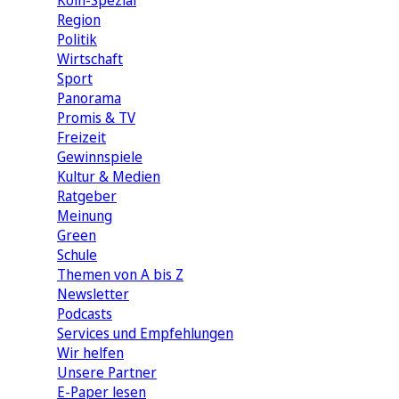
Köln-Spezial
Region
Politik
Wirtschaft
Sport
Panorama
Promis & TV
Freizeit
Gewinnspiele
Kultur & Medien
Ratgeber
Meinung
Green
Schule
Themen von A bis Z
Newsletter
Podcasts
Services und Empfehlungen
Wir helfen
Unsere Partner
E-Paper lesen