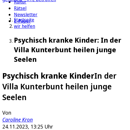
Kultur
Rätsel
Newsletter
Startseite
E-Paper
wir helfen
Psychisch kranke Kinder: In der
Villa Kunterbunt heilen junge
Seelen
Psychisch kranke Kinder
In der
Villa Kunterbunt heilen junge
Seelen
Von
Caroline Kron
24.11.2023, 13:25 Uhr