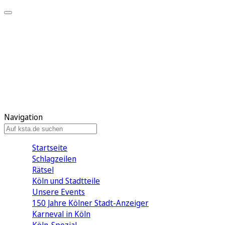
Mein KStA
Meine Artikel
Meine Region
Meine Newsletter
Mein KStA PLUS
Mein E-Paper
Navigation
Startseite
Schlagzeilen
Rätsel
Köln und Stadtteile
Unsere Events
150 Jahre Kölner Stadt-Anzeiger
Karneval in Köln