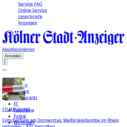
Service FAQ
Online Service
Leserbriefe
Anzeigen
Abo
Abonnieren
Anmelden
Köln
Region
Freizeit
Restaurants
FC
EILMELDUNG
Panorama
Politik
Entschärfung am Donnerstag: Weltkriegsbombe im Rhein
Wirtschaft
gefunden – RTL betroffen