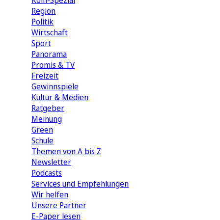
Köln-Spezial
Region
Politik
Wirtschaft
Sport
Panorama
Promis & TV
Freizeit
Gewinnspiele
Kultur & Medien
Ratgeber
Meinung
Green
Schule
Themen von A bis Z
Newsletter
Podcasts
Services und Empfehlungen
Wir helfen
Unsere Partner
E-Paper lesen