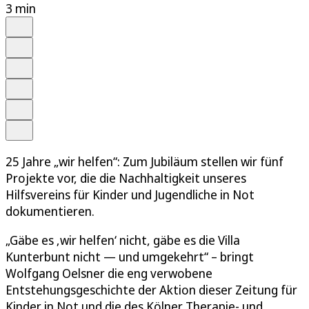
3 min
Auf Google bevorzugen
Anhören
Schrift
Merken
Drucken
Teilen
25 Jahre „wir helfen“: Zum Jubiläum stellen wir fünf
Projekte vor, die die Nachhaltigkeit unseres
Hilfsvereins für Kinder und Jugendliche in Not
dokumentieren.
„Gäbe es ‚wir helfen‘ nicht, gäbe es die Villa
Kunterbunt nicht — und umgekehrt“ – bringt
Wolfgang Oelsner die eng verwobene
Entstehungsgeschichte der Aktion dieser Zeitung für
Kinder in Not und die des Kölner Therapie- und