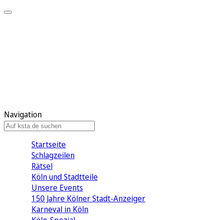
Mein KStA
Meine Artikel
Meine Region
Meine Newsletter
Mein KStA PLUS
Mein E-Paper
Navigation
Startseite
Schlagzeilen
Rätsel
Köln und Stadtteile
Unsere Events
150 Jahre Kölner Stadt-Anzeiger
Karneval in Köln