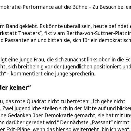
emokratie-Performance auf die Bühne – Zu Besuch bei ei
 Band geklebt. Es könnte überall sein, heute befindet 
rkstatt Theaters“, fiktiv am Bertha-von-Suttner-Platz i
d Passanten an und bitten sie, sich für ein demokratisc
olgt eine junge Frau, die sich zunächst links oben in die E
eht, sich breitbeinig vor der Jugendlichen positioniert und
ich“ – kommentiert eine junge Sprecherin.
er keiner“
, das rote Quadrat nicht zu betreten: „Ich gehe nicht
. Zwei Jugendliche stellen sich in der Mitte auf und blicke
ine Gedanken über Demokratie gemacht, sie hat mit un
 wenn darüber geredet wird.“ Der nächste „Passant“ nimmt
r Exit-Pläne, wenn das hier so weitergeht, bin ich weg“.