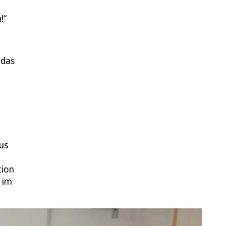
!
 das
aus
tion
 im