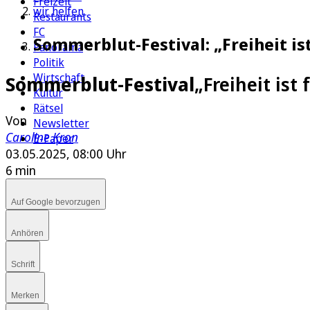
Freizeit
wir helfen
Restaurants
FC
Sommerblut-Festival: „Freiheit i
Panorama
Politik
Wirtschaft
Sommerblut-Festival
„Freiheit ist
Kultur
Rätsel
Von
Newsletter
Caroline Kron
E-Paper
03.05.2025, 08:00 Uhr
6 min
Auf Google bevorzugen
Anhören
Schrift
Merken