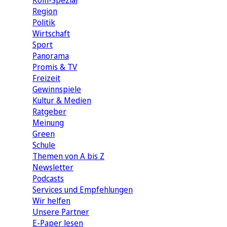
Köln-Spezial
Region
Politik
Wirtschaft
Sport
Panorama
Promis & TV
Freizeit
Gewinnspiele
Kultur & Medien
Ratgeber
Meinung
Green
Schule
Themen von A bis Z
Newsletter
Podcasts
Services und Empfehlungen
Wir helfen
Unsere Partner
E-Paper lesen