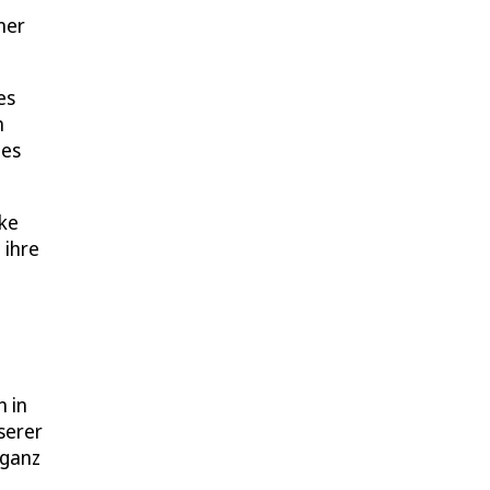
ner
es
n
hes
cke
 ihre
n in
serer
 ganz