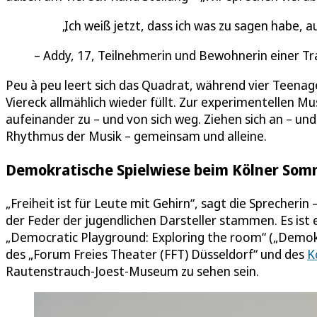
Ich weiß jetzt, dass ich was zu sagen habe, 
Addy, 17, Teilnehmerin und Bewohnerin einer
Peu à peu leert sich das Quadrat, während vier Teenag
Viereck allmählich wieder füllt. Zur experimentellen M
aufeinander zu – und von sich weg. Ziehen sich an – un
Rhythmus der Musik – gemeinsam und alleine.
Demokratische Spielwiese beim Kölner Somm
„Freiheit ist für Leute mit Gehirn“, sagt die Sprecheri
der Feder der jugendlichen Darsteller stammen. Es is
„Democratic Playground: Exploring the room“ („Demok
des „Forum Freies Theater (FFT) Düsseldorf“ und des
K
Rautenstrauch-Joest-Museum zu sehen sein.