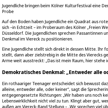
Jugendliche bringen beim Kölner Kulturfestival eine D
Probe
Auf den Boden haben Jugendliche ein Quadrat aus rotem
sich –in Echtzeit – im Proberaum des Kölner „Freien We
Düsseldorf. Die Jugendlichen sprechen Passantinnen un
Denkmal im Viereck zu positionieren.
Eine Jugendliche stellt sich direkt in dessen Mitte. Ihr f
stellt, dann aber zielstrebig in die Mitte des Vierecks g
Arme weit ausstreckt: „Das ist mein Raum, hier stehe 
Demokratisches Denkmal: „Entweder alle od
Ein rothaariger Teenager entscheidet sich bewusst dazu
alleine, entweder alle, oder keiner“, sagt die Sprecherin
entgegengesetzte Richtungen: „Wir haben uns noch ke
Lebenswirklichkeit nicht viel zu tun. Klingt aber gut,
außen am Viereck-Rand Stellung – „Wir sprechen viel übe