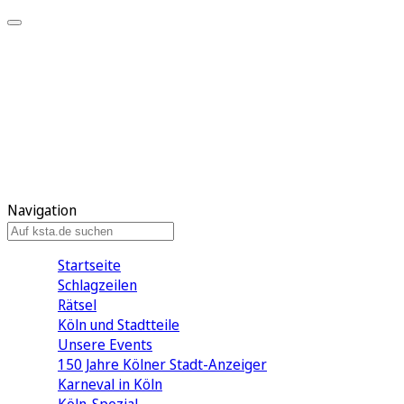
Mein KStA
Meine Artikel
Meine Region
Meine Newsletter
Mein KStA PLUS
Mein E-Paper
Navigation
Startseite
Schlagzeilen
Rätsel
Köln und Stadtteile
Unsere Events
150 Jahre Kölner Stadt-Anzeiger
Karneval in Köln