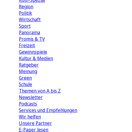
Köln-Spezial
Region
Politik
Wirtschaft
Sport
Panorama
Promis & TV
Freizeit
Gewinnspiele
Kultur & Medien
Ratgeber
Meinung
Green
Schule
Themen von A bis Z
Newsletter
Podcasts
Services und Empfehlungen
Wir helfen
Unsere Partner
E-Paper lesen