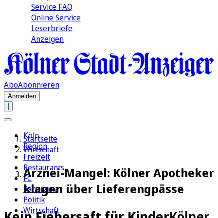
Service FAQ
Online Service
Leserbriefe
Anzeigen
Abo
Abonnieren
Anmelden
Köln
Startseite
Region
Wirtschaft
Freizeit
Restaurants
Arznei-Mangel: Kölner Apotheker
FC
klagen über Lieferengpässe
Panorama
Politik
Wirtschaft
Kein Fiebersaft für Kinder
Kölner