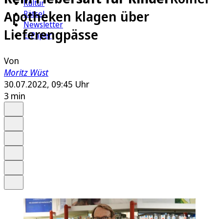
Kultur
Apotheken klagen über
Rätsel
Newsletter
Lieferengpässe
E-Paper
Von
Moritz Wüst
30.07.2022, 09:45 Uhr
3 min
Auf Google bevorzugen
Anhören
Schrift
Merken
Drucken
Teilen