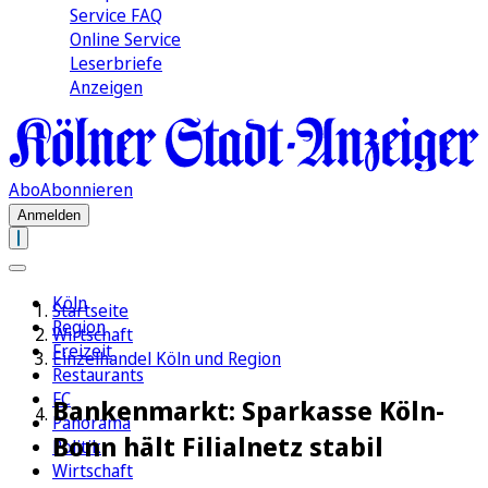
Service FAQ
Online Service
Leserbriefe
Anzeigen
Abo
Abonnieren
Anmelden
Köln
Startseite
Region
Wirtschaft
Freizeit
Einzelhandel Köln und Region
Restaurants
FC
Bankenmarkt: Sparkasse Köln-
Panorama
Bonn hält Filialnetz stabil
Politik
Wirtschaft