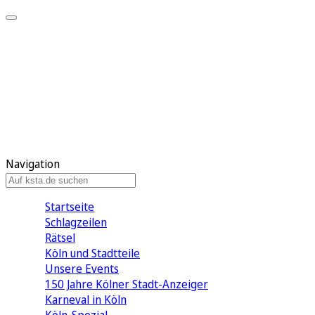
Mein KStA
Meine Artikel
Meine Region
Meine Newsletter
Mein KStA PLUS
Mein E-Paper
Navigation
Startseite
Schlagzeilen
Rätsel
Köln und Stadtteile
Unsere Events
150 Jahre Kölner Stadt-Anzeiger
Karneval in Köln