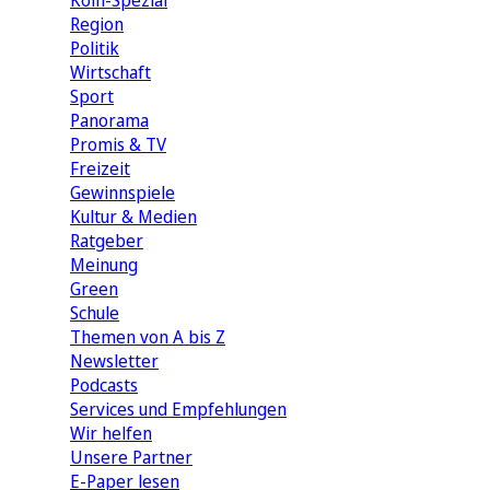
Köln-Spezial
Region
Politik
Wirtschaft
Sport
Panorama
Promis & TV
Freizeit
Gewinnspiele
Kultur & Medien
Ratgeber
Meinung
Green
Schule
Themen von A bis Z
Newsletter
Podcasts
Services und Empfehlungen
Wir helfen
Unsere Partner
E-Paper lesen