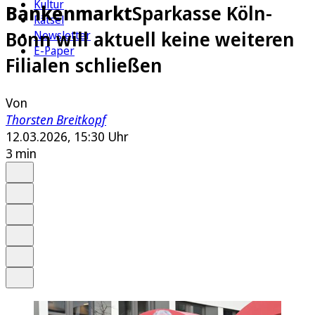
Kultur
Bankenmarkt
Sparkasse Köln-
Rätsel
Bonn will aktuell keine weiteren
Newsletter
E-Paper
Filialen schließen
Von
Thorsten Breitkopf
12.03.2026, 15:30 Uhr
3 min
Auf Google bevorzugen
Anhören
Schrift
Merken
Drucken
Teilen