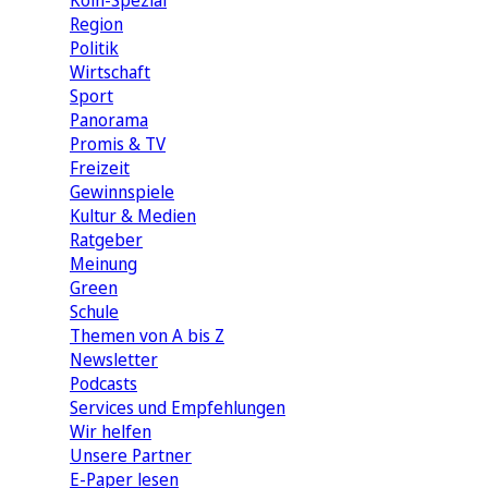
Köln-Spezial
Region
Politik
Wirtschaft
Sport
Panorama
Promis & TV
Freizeit
Gewinnspiele
Kultur & Medien
Ratgeber
Meinung
Green
Schule
Themen von A bis Z
Newsletter
Podcasts
Services und Empfehlungen
Wir helfen
Unsere Partner
E-Paper lesen