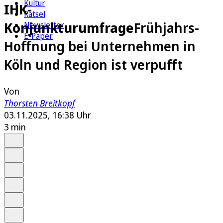
Kultur
IHK-
Rätsel
Konjunkturumfrage
Frühjahrs-
Newsletter
E-Paper
Hoffnung bei Unternehmen in
Köln und Region ist verpufft
Von
Thorsten Breitkopf
03.11.2025, 16:38 Uhr
3 min
Auf Google bevorzugen
Anhören
Schrift
Merken
Drucken
Teilen