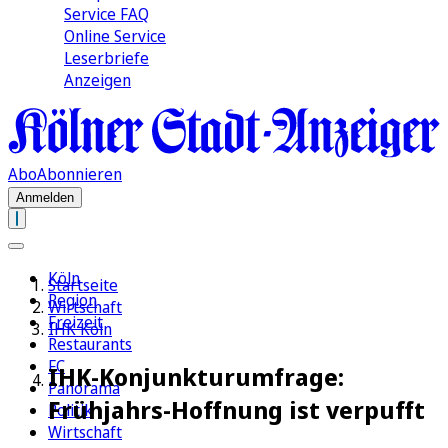
Service FAQ
Online Service
Leserbriefe
Anzeigen
Abo
Abonnieren
Anmelden
Köln
Startseite
Region
Wirtschaft
Freizeit
IHK Köln
Restaurants
FC
IHK-Konjunkturumfrage:
Panorama
Frühjahrs-Hoffnung ist verpufft
Politik
Wirtschaft