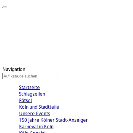
Mein KStA
Meine Artikel
Meine Region
Meine Newsletter
Mein KStA PLUS
Mein E-Paper
Navigation
Startseite
Schlagzeilen
Rätsel
Köln und Stadtteile
Unsere Events
150 Jahre Kölner Stadt-Anzeiger
Karneval in Köln