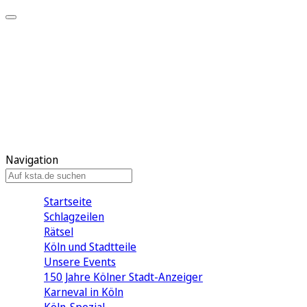
Mein KStA
Meine Artikel
Meine Region
Meine Newsletter
Mein KStA PLUS
Mein E-Paper
Navigation
Startseite
Schlagzeilen
Rätsel
Köln und Stadtteile
Unsere Events
150 Jahre Kölner Stadt-Anzeiger
Karneval in Köln