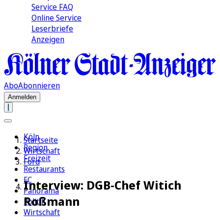
Service FAQ
Online Service
Leserbriefe
Anzeigen
Abo
Abonnieren
Anmelden
Köln
Startseite
Region
Wirtschaft
Freizeit
Ford
Restaurants
FC
Interview: DGB-Chef Witich
Panorama
Roßmann
Politik
Wirtschaft