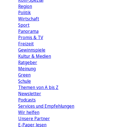
Köln-Spezial
Region
Politik
Wirtschaft
Sport
Panorama
Promis & TV
Freizeit
Gewinnspiele
Kultur & Medien
Ratgeber
Meinung
Green
Schule
Themen von A bis Z
Newsletter
Podcasts
Services und Empfehlungen
Wir helfen
Unsere Partner
E-Paper lesen