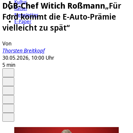
Kultur
DGB-Chef Witich Roßmann
„Für
Rätsel
Ford kommt die E-Auto-Prämie
Newsletter
E-Paper
vielleicht zu spät“
Von
Thorsten Breitkopf
30.05.2026, 10:00 Uhr
5 min
Auf Google bevorzugen
Anhören
Schrift
Merken
Drucken
Teilen