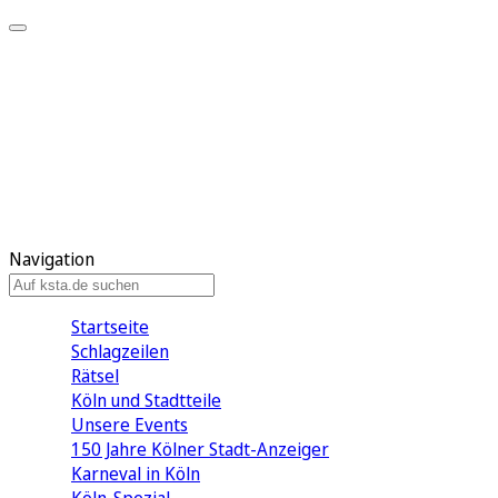
Mein KStA
Meine Artikel
Meine Region
Meine Newsletter
Mein KStA PLUS
Mein E-Paper
Navigation
Startseite
Schlagzeilen
Rätsel
Köln und Stadtteile
Unsere Events
150 Jahre Kölner Stadt-Anzeiger
Karneval in Köln