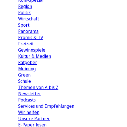
Köln-Spezial
Region
Politik
Wirtschaft
Sport
Panorama
Promis & TV
Freizeit
Gewinnspiele
Kultur & Medien
Ratgeber
Meinung
Green
Schule
Themen von A bis Z
Newsletter
Podcasts
Services und Empfehlungen
Wir helfen
Unsere Partner
E-Paper lesen