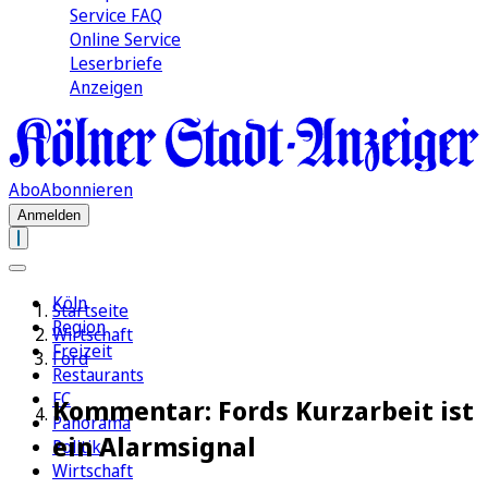
Service FAQ
Online Service
Leserbriefe
Anzeigen
Abo
Abonnieren
Anmelden
Köln
Startseite
Region
Wirtschaft
Freizeit
Ford
Restaurants
FC
Kommentar: Fords Kurzarbeit ist
Panorama
ein Alarmsignal
Politik
Wirtschaft