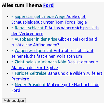
Alles zum Thema
Ford
Superstar geht neue Wege
Adele gibt
Schauspieldebüt unter Tom Fords Regie
Rabattschlacht
E-Autos nähern sich preislich
den Verbrennern
Autobauer in der Krise
Gibt es bei Ford bald
zusätzliche Abfindungen?
Wagen wird gesucht
Autofahrer fährt auf
seiner Flucht fast einen Polizisten um
Zieht bald zurück nach Köln
Das ist der neue
Mann an der Ford-Spitze
Furiose Zeitreise
Baha und die wilden 70 feiert
Premiere
Neuer Präsident
Mal eine gute Nachricht für
Ford
Mehr anzeigen