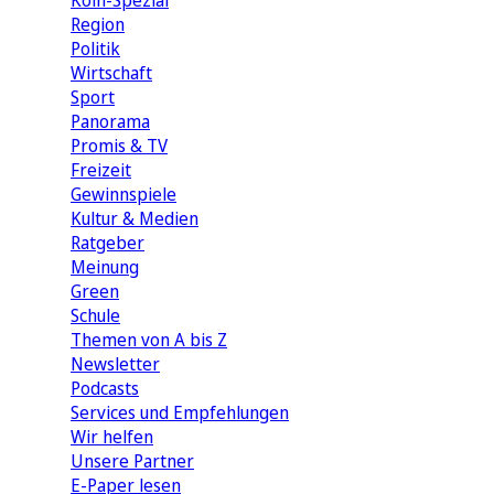
Köln-Spezial
Region
Politik
Wirtschaft
Sport
Panorama
Promis & TV
Freizeit
Gewinnspiele
Kultur & Medien
Ratgeber
Meinung
Green
Schule
Themen von A bis Z
Newsletter
Podcasts
Services und Empfehlungen
Wir helfen
Unsere Partner
E-Paper lesen