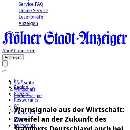
Service FAQ
Online Service
Leserbriefe
Anzeigen
Abo
Abonnieren
Anmelden
Köln
Startseite
Region
Wirtschaft
Freizeit
Rheinenergie
Restaurants
FC
Warnsignale aus der Wirtschaft:
Panorama
Zweifel an der Zukunft des
Politik
Wirtschaft
Standorts Deutschland auch bei