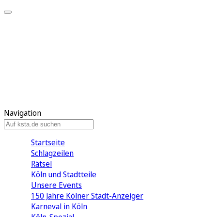
Mein KStA
Meine Artikel
Meine Region
Meine Newsletter
Mein KStA PLUS
Mein E-Paper
Navigation
Startseite
Schlagzeilen
Rätsel
Köln und Stadtteile
Unsere Events
150 Jahre Kölner Stadt-Anzeiger
Karneval in Köln