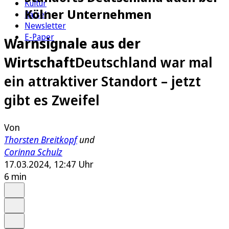
Kultur
Kölner Unternehmen
Rätsel
Newsletter
E-Paper
Warnsignale aus der
Wirtschaft
Deutschland war mal
ein attraktiver Standort – jetzt
gibt es Zweifel
Von
Thorsten Breitkopf
und
Corinna Schulz
17.03.2024, 12:47 Uhr
6 min
Auf Google bevorzugen
Anhören
Schrift